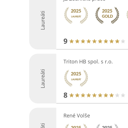
Laureáti
9
Triton HB spol. s r.o.
Laureáti
8
René Volše