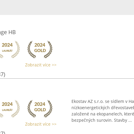
age HB
Zobrazit více >>
37)
Ekostav AZ s.r.o. se sídlem v H
nízkoenergetických dřevostave
založené na ekopanelech, které
bezpečných surovin. Stavby ...
Zobrazit více >>
27)