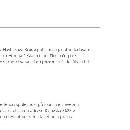
cí v Havlíčkově Brodě patří mezi přední dodavatele
ch krytin na českém trhu. Firma čerpá ze
 s tradicí sahající do pozdních šedesátých let
avedenou společnost působící ve stavebním
a se nachází na adrese Kyjovská 3623 v
na rozsáhlou škálu stavebních prací a
...