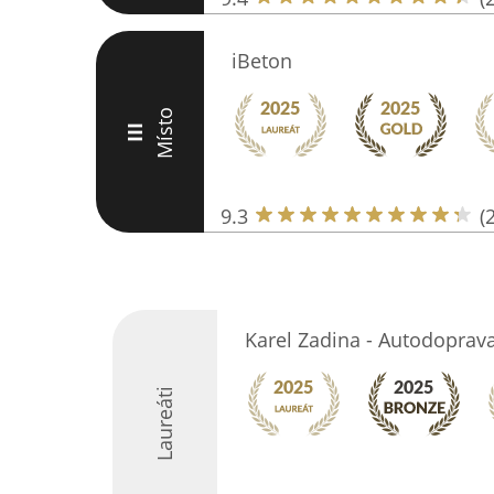
iBeton
Místo
III
9.3
(
Karel Zadina - Autodoprav
Laureáti