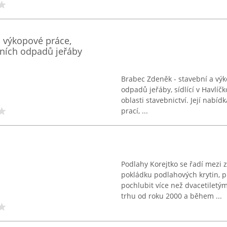
a výkopové práce,
bních odpadů jeřáby
Brabec Zdeněk - stavební a výk
odpadů jeřáby, sídlící v Havlíč
oblasti stavebnictví. Její nabí
prací, ...
Podlahy Korejtko se řadí mezi
pokládku podlahových krytin, p
pochlubit více než dvacetiletý
trhu od roku 2000 a během ...