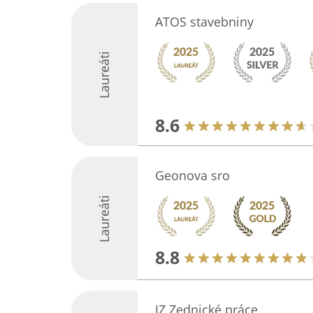
ATOS stavebniny
Laureáti
8.6
Geonova sro
Laureáti
8.8
JZ Zednické práce