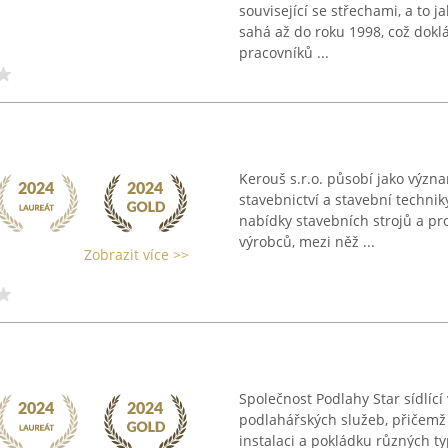
související se střechami, a to j
sahá až do roku 1998, což dok
pracovníků ...
Kerouš s.r.o. působí jako význ
stavebnictví a stavební techni
nabídky stavebních strojů a pr
výrobců, mezi něž ...
Zobrazit více >>
Společnost Podlahy Star sídlíc
podlahářských služeb, přičemž 
instalaci a pokládku různých t