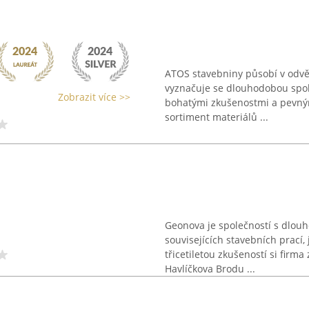
ATOS stavebniny působí v odvětví
vyznačuje se dlouhodobou spol
Zobrazit více >>
bohatými zkušenostmi a pevným
sortiment materiálů ...
Geonova je společností s dlouho
souvisejících stavebních prací, 
třicetiletou zkušeností si firm
Havlíčkova Brodu ...