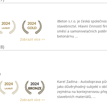
iBeton s.r.o. je česká společnos
stavebnictví. Hlavní činností f
směsí a samonivelačních potěrů
betonárnu ...
Zobrazit více >>
28)
a
Karel Zadina - Autodoprava pů
jako důvěryhodný subjekt v obl
zejména na kontejnerovou přepr
stavebních materiálů, ...
Zobrazit více >>