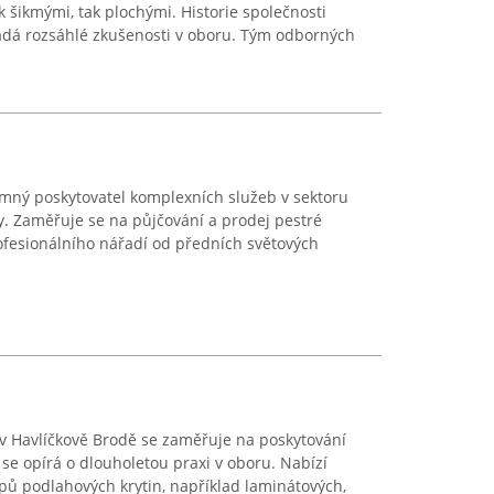
ak šikmými, tak plochými. Historie společnosti
ládá rozsáhlé zkušenosti v oboru. Tým odborných
amný poskytovatel komplexních služeb v sektoru
ky. Zaměřuje se na půjčování a prodej pestré
ofesionálního nářadí od předních světových
í v Havlíčkově Brodě se zaměřuje na poskytování
se opírá o dlouholetou praxi v oboru. Nabízí
ypů podlahových krytin, například laminátových,