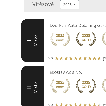
Vítězové
2025
Dvořka's Auto Detailing Gar
Místo
I
9.7
(
Ekostav AZ s.r.o.
Místo
II
9.4
(