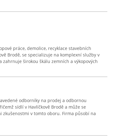
opové práce, demolice, recyklace stavebních
kově Brodě, se specializuje na komplexní služby v
dka zahrnuje širokou škálu zemních a výkopových
 zavedené odborníky na prodej a odbornou
řičemž sídlí v Havlíčkově Brodě a může se
mi zkušenostmi v tomto oboru. Firma působí na