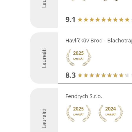
9.1
Havlíčkův Brod - Blachotrap
Laureáti
8.3
Fendrych S.r.o.
Laureáti