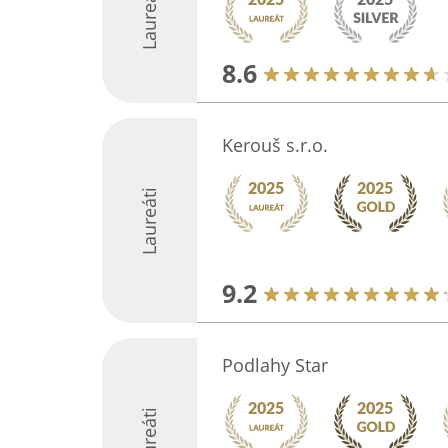
Laureáti
8.6
Kerouš s.r.o.
Laureáti
9.2
Podlahy Star
Laureáti