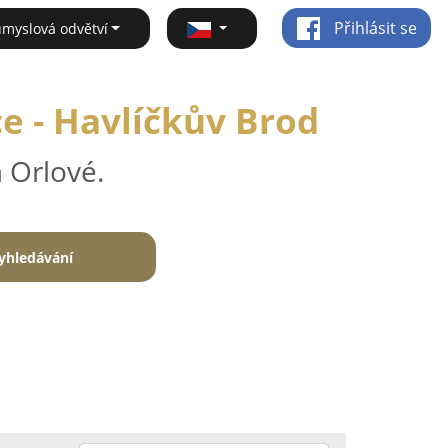
Přihlásit se
ůmyslová odvětví
e - Havlíčkův Brod
 Orlové.
yhledávání