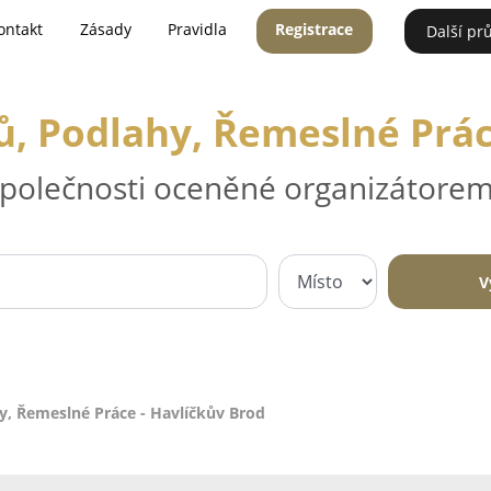
ontakt
Zásady
Pravidla
Registrace
Další pr
, Podlahy, Řemeslné Prác
 společnosti oceněné organizátorem
V
y, Řemeslné Práce - Havlíčkův Brod