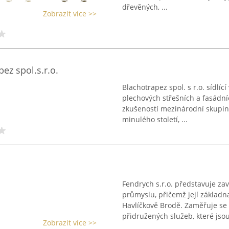
dřevěných, ...
Zobrazit více >>
ez spol.s.r.o.
Blachotrapez spol. s r.o. sídlí
plechových střešních a fasádní
zkušeností mezinárodní skupiny
minulého století, ...
Fendrych s.r.o. představuje z
průmyslu, přičemž její základn
Havlíčkově Brodě. Zaměřuje se 
přidružených služeb, které jsou 
Zobrazit více >>