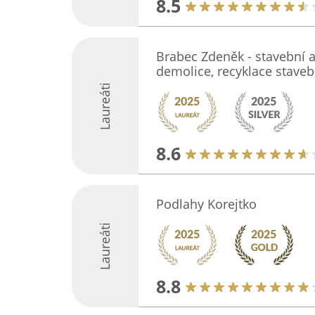
8.5
Brabec Zdeněk - stavební 
demolice, recyklace stave
Laureáti
8.6
Podlahy Korejtko
Laureáti
8.8