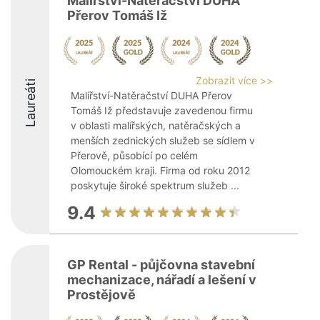
Malířství-Natěračství DUHA
Přerov Tomáš Iž
Zobrazit více >>
Laureáti
Malířství-Natěračství DUHA Přerov
Tomáš Iž představuje zavedenou firmu
v oblasti malířských, natěračských a
menších zednických služeb se sídlem v
Přerově, působící po celém
Olomouckém kraji. Firma od roku 2012
poskytuje široké spektrum služeb ...
9.4
GP Rental - půjčovna stavební
mechanizace, nářadí a lešení v
Prostějově