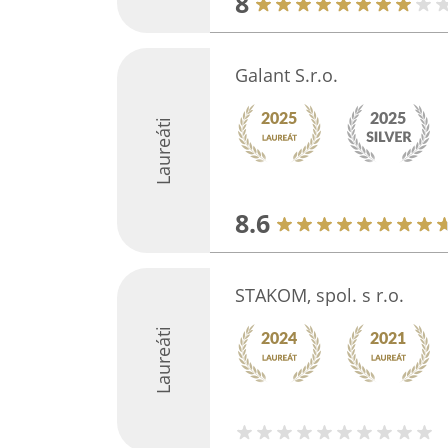
8
Galant S.r.o.
Laureáti
8.6
STAKOM, spol. s r.o.
Laureáti