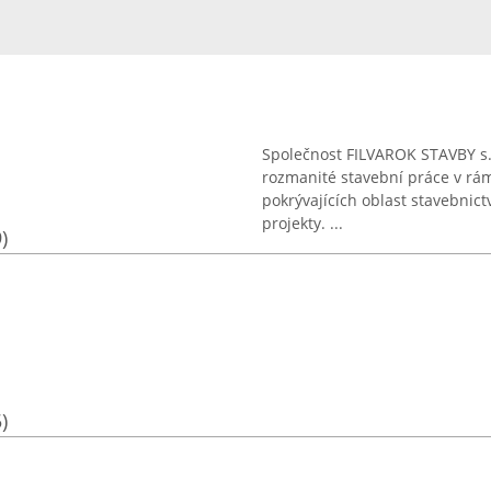
Společnost FILVAROK STAVBY s.r.
rozmanité stavební práce v rám
pokrývajících oblast stavebnict
projekty. ...
)
)