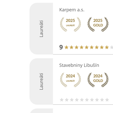
Karpem a.s.
Laureáti
9
Stavebniny Libušín
Laureáti