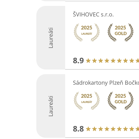
ŠVIHOVEC s.r.o.
Laureáti
8.9
Sádrokartony Plzeň Bočko
Laureáti
8.8