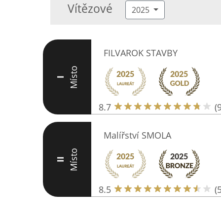
Vítězové
2025
FILVAROK STAVBY
Místo
I
8.7
(9
Malířství SMOLA
Místo
II
8.5
(5