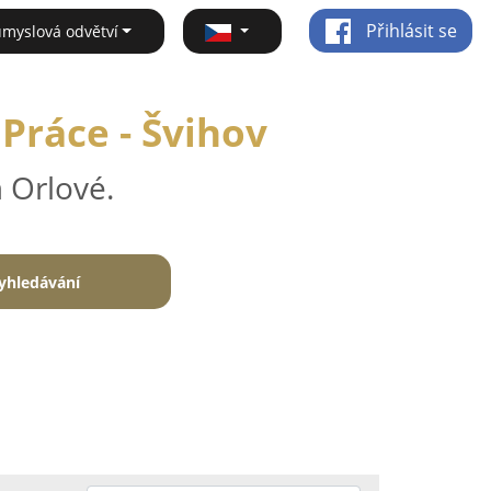
Přihlásit se
ůmyslová odvětví
Práce - Švihov
 Orlové.
yhledávání