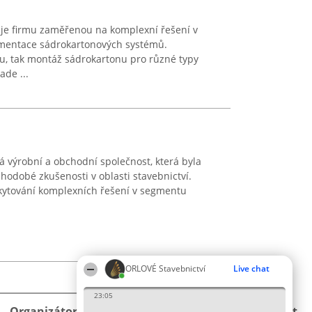
je firmu zaměřenou na komplexní řešení v
ementace sádrokartonových systémů.
ku, tak montáž sádrokartonu pro různé typy
ade ...
á výrobní a obchodní společnost, která byla
hodobé zkušenosti v oblasti stavebnictví.
oskytování komplexních řešení v segmentu
ORLOVÉ Stavebnictví
Live chat
23:05
Organizátor hlasování
Plebiscyt
Kontakt