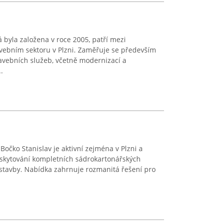
á byla založena v roce 2005, patří mezi
avebním sektoru v Plzni. Zaměřuje se především
avebních služeb, včetně modernizací a
.
očko Stanislav je aktivní zejména v Plzni a
oskytování kompletních sádrokartonářských
ýstavby. Nabídka zahrnuje rozmanitá řešení pro