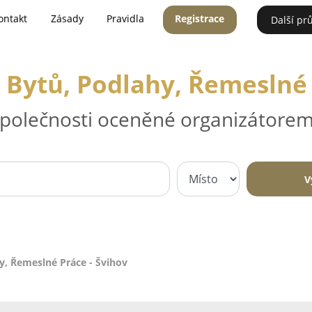
ontakt
Zásady
Pravidla
Registrace
Další pr
Bytů, Podlahy, Řemeslné 
 společnosti oceněné organizátorem
V
y, Řemeslné Práce - Švihov