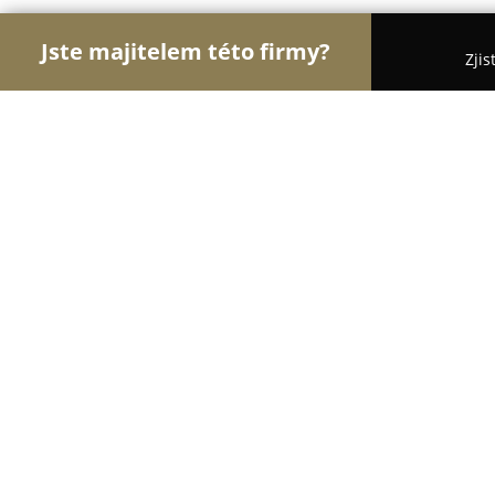
Jste majitelem této firmy?
Zjis
Orlové Stavebnictví
Rekonstrukce Bytů, Podlahy,
Jiří Kejst
8.7
(9)
Karlovy Vary, Řadová 260
Zobrazit telefonní číslo