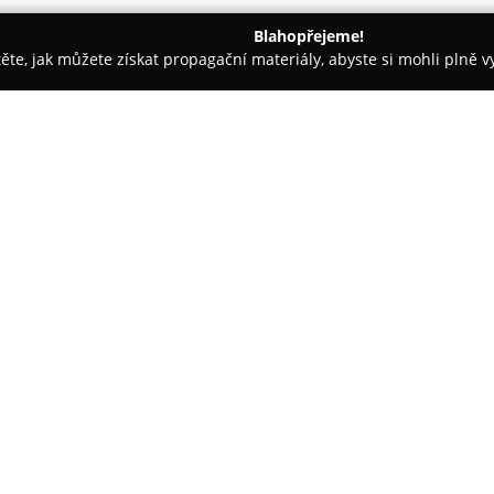
Blahopřejeme!
těte, jak můžete získat propagační materiály, abyste si mohli plně 
 Řemeslné Práce - Karlovy Vary
Jiří Kejst
O společnosti:
Jiří Kejst
je firmou orientovano
truhlářských zakázek v oblasti 
důraz na precizní provedení pr
přičemž se zaměřuje na komple
Zobrazit více >>
modernizace koupelen a bytový
V rámci svých činností se společ
kuchyní a vestavěných skříní na
Součástí nabídky je také reali
přináší komplexní řešení. Výz