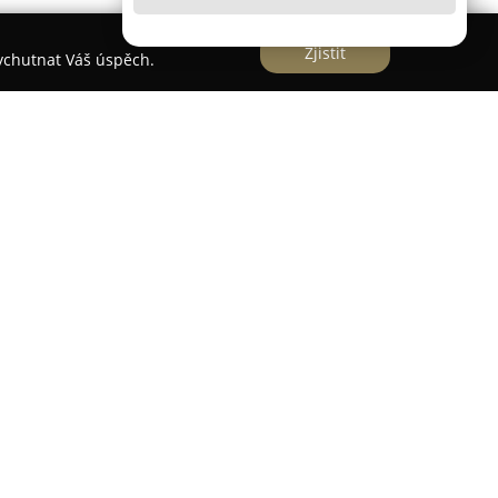
Zjistit
vychutnat Váš úspěch.
u na realizaci komplexních stavebních a
Karlovy Vary a v přilehlém okolí. Společnost klade
ací a individuální přístup ke každému projektu,
tní rekonstrukce bytových prostor, včetně
ch jader.
nost Jiří Kejst věnuje také výrobě i instalaci
 míru, které harmonicky doplňují každý interiér.
zace schodišť a zakázkového nábytku, což klientům
namnou výhodou podniku je schopnost zajistit