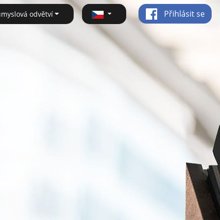
Přihlásit se
ůmyslová odvětví