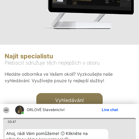
Najít specialistu
Plebiscit sdružuje těch nejlepších v oboru
Hledáte odborníka ve Vašem okolí? Vyzkoušejte naše
vyhledávání. Využívejte pouze ty nejlepší služby!
Vyhledávání
ORLOVÉ Stavebnictví
Live chat
03:47
Ahoj, rádi Vám pomůžeme! 🙂 Klikněte na