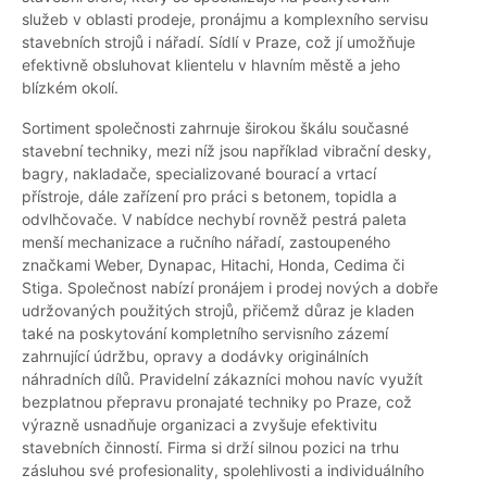
služeb v oblasti prodeje, pronájmu a komplexního servisu
stavebních strojů i nářadí. Sídlí v Praze, což jí umožňuje
efektivně obsluhovat klientelu v hlavním městě a jeho
blízkém okolí.
Sortiment společnosti zahrnuje širokou škálu současné
stavební techniky, mezi níž jsou například vibrační desky,
bagry, nakladače, specializované bourací a vrtací
přístroje, dále zařízení pro práci s betonem, topidla a
odvlhčovače. V nabídce nechybí rovněž pestrá paleta
menší mechanizace a ručního nářadí, zastoupeného
značkami Weber, Dynapac, Hitachi, Honda, Cedima či
Stiga. Společnost nabízí pronájem i prodej nových a dobře
udržovaných použitých strojů, přičemž důraz je kladen
také na poskytování kompletního servisního zázemí
zahrnující údržbu, opravy a dodávky originálních
náhradních dílů. Pravidelní zákazníci mohou navíc využít
bezplatnou přepravu pronajaté techniky po Praze, což
výrazně usnadňuje organizaci a zvyšuje efektivitu
stavebních činností. Firma si drží silnou pozici na trhu
zásluhou své profesionality, spolehlivosti a individuálního