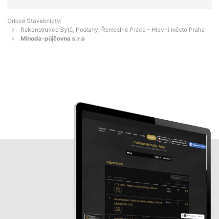
Orlové Stavebnictví
Rekonstrukce Bytů, Podlahy, Řemeslné Práce - Hlavní město Praha
Minoda-půjčovna s.r.o