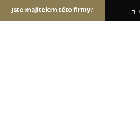
Jste majitelem této firmy?
Zjis
Orlové Stavebnictví
Rekonstrukce Bytů, Podlahy
Zemní a výkopové práce Michal Ber
8.3
(5)
Všenory, Nad Rozcestím 418
Zobrazit telefonní číslo