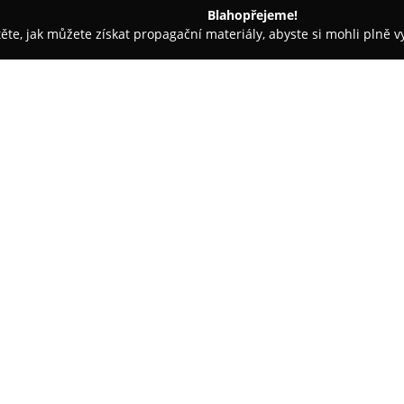
Blahopřejeme!
těte, jak můžete získat propagační materiály, abyste si mohli plně 
, Řemeslné Práce - Praha-západ
Zemní a výkopové práce Micha
an
O společnosti:
Společnost
Zemní a výkopové 
kompletních služeb v oblasti ze
součást různých stavebních pro
terénní úpravy, příprava pozem
instalace drenážních systémů. 
klíč a realizace drenážních, v
Součástí portfolia jsou také vý
pasů pro různé objekty, napříkl
Firma provádí rovněž stavby vj
vsakovacích jímek určených k z