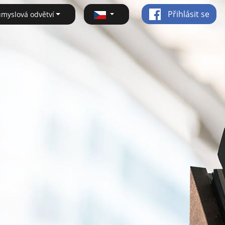
Přihlásit se
ůmyslová odvětví