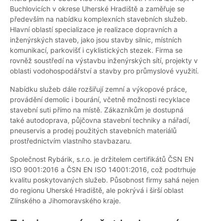
Buchlovicích v okrese Uherské Hradiště a zaměřuje se
především na nabídku komplexních stavebních služeb.
Hlavní oblastí specializace je realizace dopravních a
inženýrských staveb, jako jsou stavby silnic, místních
komunikací, parkovišť i cyklistických stezek. Firma se
rovněž soustředí na výstavbu inženýrských sítí, projekty v
oblasti vodohospodářství a stavby pro průmyslové využití.
Nabídku služeb dále rozšiřují zemní a výkopové práce,
provádění demolic i bourání, včetně možnosti recyklace
stavební suti přímo na místě. Zákazníkům je dostupná
také autodoprava, půjčovna stavební techniky a nářadí,
pneuservis a prodej použitých stavebních materiálů
prostřednictvím vlastního stavbazaru.
Společnost Rybárik, s.r.o. je držitelem certifikátů ČSN EN
ISO 9001:2016 a ČSN EN ISO 14001:2016, což podtrhuje
kvalitu poskytovaných služeb. Působnost firmy sahá nejen
do regionu Uherské Hradiště, ale pokrývá i širší oblast
Zlínského a Jihomoravského kraje.