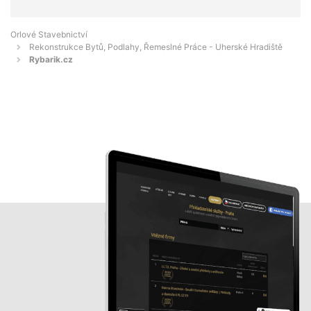
Orlové Stavebnictví
Rekonstrukce Bytů, Podlahy, Řemeslné Práce - Uherské Hradiště
Rybarik.cz