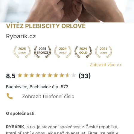
VÍTĚZ PLEBISCITY ORLOVÉ
Rybarik.cz
Zobrazit více >>
8.5
(33)
Buchlovice, Buchlovice č.p. 573
Zobrazit telefonní číslo
O společnosti:
RYBÁRIK
, s.r.o. je stavební společnost z České republiky,
která působí v oboru více než dvacet let. Firmu lze najít v