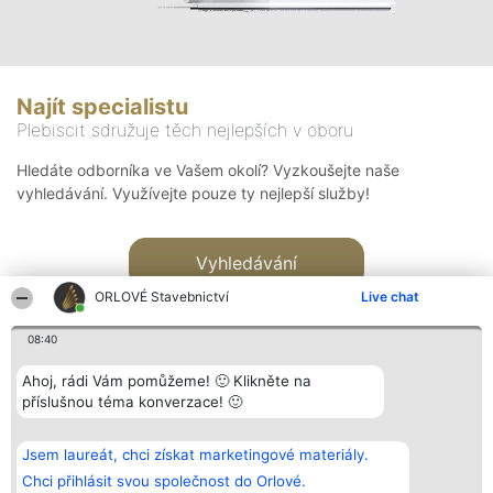
Najít specialistu
Plebiscit sdružuje těch nejlepších v oboru
Hledáte odborníka ve Vašem okolí? Vyzkoušejte naše
vyhledávání. Využívejte pouze ty nejlepší služby!
Vyhledávání
ORLOVÉ Stavebnictví
Live chat
08:40
Ahoj, rádi Vám pomůžeme! 🙂 Klikněte na
příslušnou téma konverzace! 🙂
Organizátor hlasování
Plebiscyt
Kontakt
Bright Side Solutions sp. z o.
Vítězové
Kontakt
Jsem laureát, chci získat marketingové materiály.
o. sp. k.
Seznam všech
ul. Ruska 22
laureátů
Chci přihlásit svou společnost do Orlové.
Wrocław 50-079
Zásady