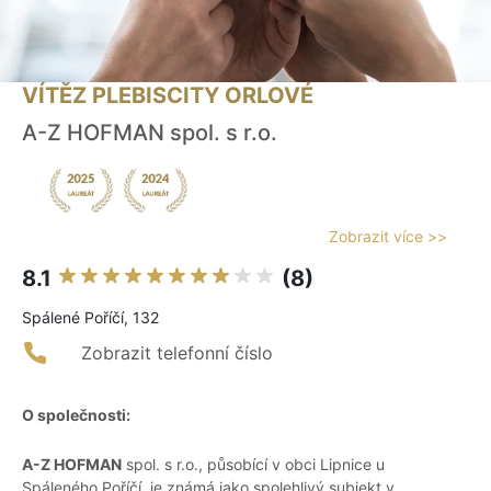
VÍTĚZ PLEBISCITY ORLOVÉ
A-Z HOFMAN spol. s r.o.
Zobrazit více >>
8.1
(8)
Spálené Poříčí, 132
Zobrazit telefonní číslo
O společnosti:
A-Z HOFMAN
spol. s r.o., působící v obci Lipnice u
Spáleného Poříčí, je známá jako spolehlivý subjekt v