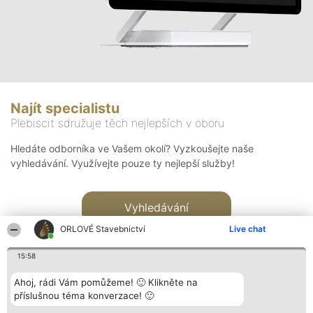
Najít specialistu
Plebiscit sdružuje těch nejlepších v oboru
Hledáte odborníka ve Vašem okolí? Vyzkoušejte naše
vyhledávání. Využívejte pouze ty nejlepší služby!
Vyhledávání
ORLOVÉ Stavebnictví
Live chat
15:58
Ahoj, rádi Vám pomůžeme! 🙂 Klikněte na
příslušnou téma konverzace! 🙂
Organizátor hlasování
Plebiscyt
Kontakt