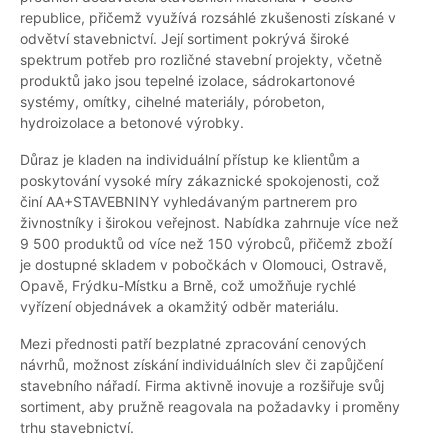
republice, přičemž využívá rozsáhlé zkušenosti získané v
odvětví stavebnictví. Její sortiment pokrývá široké
spektrum potřeb pro rozličné stavební projekty, včetně
produktů jako jsou tepelné izolace, sádrokartonové
systémy, omítky, cihelné materiály, pórobeton,
hydroizolace a betonové výrobky.
Důraz je kladen na individuální přístup ke klientům a
poskytování vysoké míry zákaznické spokojenosti, což
činí AA+STAVEBNINY vyhledávaným partnerem pro
živnostníky i širokou veřejnost. Nabídka zahrnuje více než
9 500 produktů od více než 150 výrobců, přičemž zboží
je dostupné skladem v pobočkách v Olomouci, Ostravě,
Opavě, Frýdku-Místku a Brně, což umožňuje rychlé
vyřízení objednávek a okamžitý odběr materiálu.
Mezi přednosti patří bezplatné zpracování cenových
návrhů, možnost získání individuálních slev či zapůjčení
stavebního nářadí. Firma aktivně inovuje a rozšiřuje svůj
sortiment, aby pružně reagovala na požadavky i proměny
trhu stavebnictví.