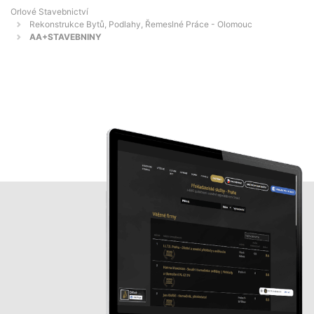
Orlové Stavebnictví
Rekonstrukce Bytů, Podlahy, Řemeslné Práce - Olomouc
AA+STAVEBNINY