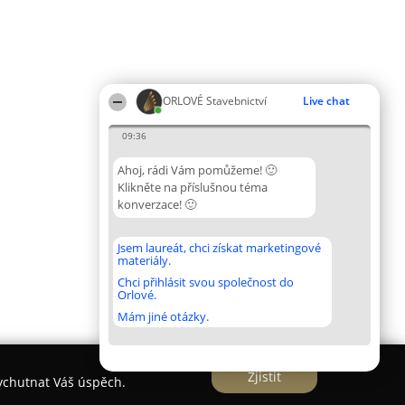
ORLOVÉ Stavebnictví
Live chat
09:36
Ahoj, rádi Vám pomůžeme! 🙂
Klikněte na příslušnou téma
konverzace! 🙂
Jsem laureát, chci získat marketingové
materiály.
Chci přihlásit svou společnost do
Orlové.
Mám jiné otázky.
Zjistit
vychutnat Váš úspěch.