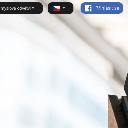
Přihlásit se
ůmyslová odvětví