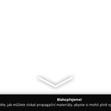
Blahopřejeme!
těte, jak můžete získat propagační materiály, abyste si mohli plně 