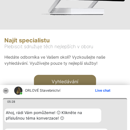
Najít specialistu
Plebiscit sdružuje těch nejlepších v oboru
Hledáte odborníka ve Vašem okolí? Vyzkoušejte naše
vyhledávání. Využívejte pouze ty nejlepší služby!
Vyhledávání
ORLOVÉ Stavebnictví
Live chat
05:28
Ahoj, rádi Vám pomůžeme! 🙂 Klikněte na
příslušnou téma konverzace! 🙂
Organizátor hlasování
Plebiscyt
Kontakt
Bright Side Solutions sp. z o.
Vítězové
Kontakt