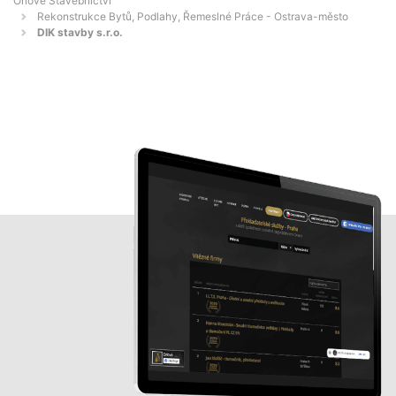
Orlové Stavebnictví
Rekonstrukce Bytů, Podlahy, Řemeslné Práce - Ostrava-město
DIK stavby s.r.o.