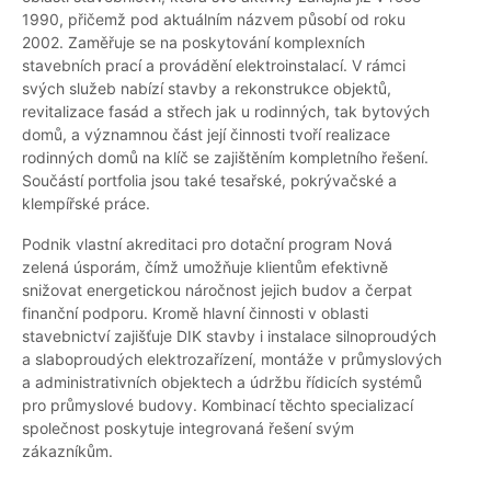
1990, přičemž pod aktuálním názvem působí od roku
2002. Zaměřuje se na poskytování komplexních
stavebních prací a provádění elektroinstalací. V rámci
svých služeb nabízí stavby a rekonstrukce objektů,
revitalizace fasád a střech jak u rodinných, tak bytových
domů, a významnou část její činnosti tvoří realizace
rodinných domů na klíč se zajištěním kompletního řešení.
Součástí portfolia jsou také tesařské, pokrývačské a
klempířské práce.
Podnik vlastní akreditaci pro dotační program Nová
zelená úsporám, čímž umožňuje klientům efektivně
snižovat energetickou náročnost jejich budov a čerpat
finanční podporu. Kromě hlavní činnosti v oblasti
stavebnictví zajišťuje DIK stavby i instalace silnoproudých
a slaboproudých elektrozařízení, montáže v průmyslových
a administrativních objektech a údržbu řídicích systémů
pro průmyslové budovy. Kombinací těchto specializací
společnost poskytuje integrovaná řešení svým
zákazníkům.