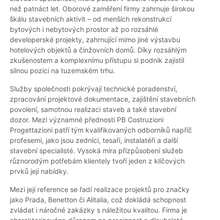
než patnáct let. Oborové zaměření firmy zahrnuje širokou
škálu stavebních aktivit – od menších rekonstrukcí
bytových i nebytových prostor až po rozsáhlé
developerské projekty, zahrnující mimo jiné výstavbu
hotelových objektů a činžovních domů. Díky rozsáhlým
zkušenostem a komplexnímu přístupu si podnik zajistil
silnou pozici na tuzemském trhu.
Služby společnosti pokrývají technické poradenství,
zpracování projektové dokumentace, zajištění stavebních
povolení, samotnou realizaci staveb a také stavební
dozor. Mezi významné přednosti PB Costruzioni
Progettazioni patří tým kvalifikovaných odborníků napříč
profesemi, jako jsou zedníci, tesaři, instalatéři a další
stavební specialisté. Vysoká míra přizpůsobení služeb
různorodým potřebám klientely tvoří jeden z klíčových
prvků její nabídky.
Mezi její reference se řadí realizace projektů pro značky
jako Prada, Benetton či Alitalia, což dokládá schopnost
zvládat i náročné zakázky s náležitou kvalitou. Firma je