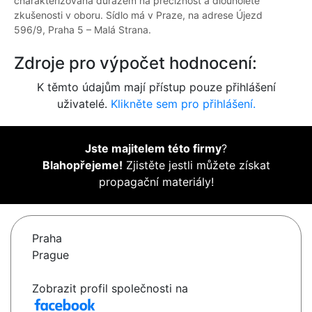
charakterizována důrazem na preciznost a dlouholeté
zkušenosti v oboru. Sídlo má v Praze, na adrese Újezd
596/9, Praha 5 – Malá Strana.
Zdroje pro výpočet hodnocení:
K těmto údajům mají přístup pouze přihlášení
uživatelé.
Klikněte sem pro přihlášení.
Jste majitelem této firmy
?
Blahopřejeme!
Zjistěte jestli můžete získat
propagační materiály!
Praha
Prague
Zobrazit profil společnosti na