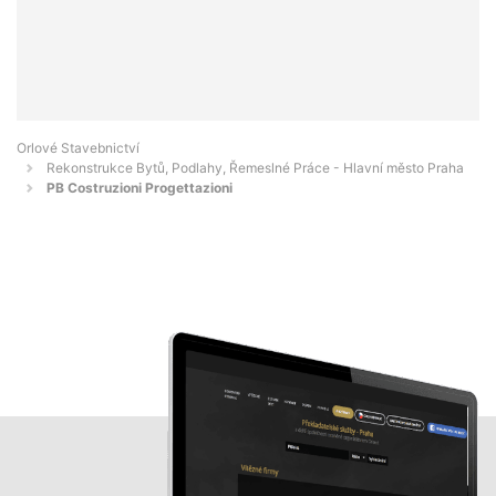
Orlové Stavebnictví
Rekonstrukce Bytů, Podlahy, Řemeslné Práce - Hlavní město Praha
PB Costruzioni Progettazioni