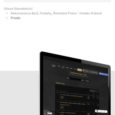
Orlové Stavebnictví
Rekonstrukce Bytů, Podlahy, Řemeslné Práce - Hradec Králové
Proalu