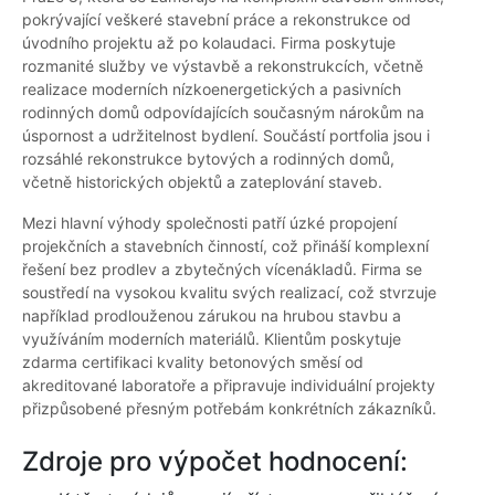
pokrývající veškeré stavební práce a rekonstrukce od
úvodního projektu až po kolaudaci. Firma poskytuje
rozmanité služby ve výstavbě a rekonstrukcích, včetně
realizace moderních nízkoenergetických a pasivních
rodinných domů odpovídajících současným nárokům na
úspornost a udržitelnost bydlení. Součástí portfolia jsou i
rozsáhlé rekonstrukce bytových a rodinných domů,
včetně historických objektů a zateplování staveb.
Mezi hlavní výhody společnosti patří úzké propojení
projekčních a stavebních činností, což přináší komplexní
řešení bez prodlev a zbytečných vícenákladů. Firma se
soustředí na vysokou kvalitu svých realizací, což stvrzuje
například prodlouženou zárukou na hrubou stavbu a
využíváním moderních materiálů. Klientům poskytuje
zdarma certifikaci kvality betonových směsí od
akreditované laboratoře a připravuje individuální projekty
přizpůsobené přesným potřebám konkrétních zákazníků.
Zdroje pro výpočet hodnocení: