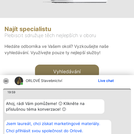
Najít specialistu
Plebiscit sdružuje těch nejlepších v oboru
Hledáte odborníka ve Vašem okolí? Vyzkoušejte naše
vyhledávání. Využívejte pouze ty nejlepší služby!
Vyhledávání
ORLOVÉ Stavebnictví
Live chat
19:59
Ahoj, rádi Vám pomůžeme! 🙂 Klikněte na
příslušnou téma konverzace! 🙂
Organizátor hlasování
Plebiscyt
Kontakt
Bright Side Solutions sp. z o.
Vítězové
Kontakt
Jsem laureát, chci získat marketingové materiály.
o. sp. k.
Seznam všech
ul. Ruska 22
laureátů
Chci přihlásit svou společnost do Orlové.
Wrocław 50-079
Zásady