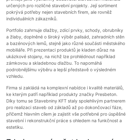
určených pro rozličné stavební projekty. Její sortiment
pokrývá potřeby nejen stavebních firem, ale rovněž
individuálních zákazníků.
Portfolio zahrnuje dlažby, zdicí prvky, schody, obrubníky
a žlaby, doplněné o široký výběr palisád, zahradních stěn
a bazénových lemů, stejně jako různé součásti městského
mobiliáře. Při prezentaci produktů je kladen důraz na
ukázkové stojany, na nichž lze prohlédnout například
zámkovou a skladebnou dlažbu. To napomáhá
podrobnějšímu výběru a lepší představě o výsledném
vzhledu.
Firma si zakládá na komplexní nabídce i kvalitě materiálů,
ke kterým patří například produkty značky Presbeton.
Díky tomu se Stavebniny KFT staly spolehlivým partnerem
pro realizaci staveb od základů až po dokončovací fáze,
přičemž hlavním cílem je zajistit vše potřebné pro úspěšné
stavební i rekonstrukční práce s ohledem na funkčnost a
estetiku.