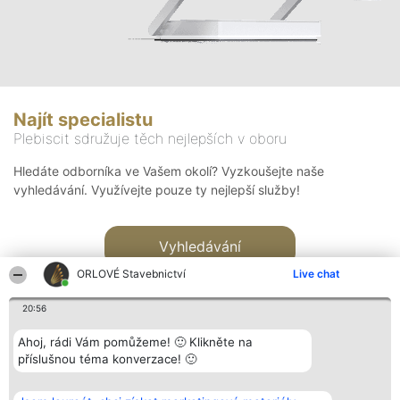
Najít specialistu
Plebiscit sdružuje těch nejlepších v oboru
Hledáte odborníka ve Vašem okolí? Vyzkoušejte naše
vyhledávání. Využívejte pouze ty nejlepší služby!
Vyhledávání
ORLOVÉ Stavebnictví
Live chat
20:56
Ahoj, rádi Vám pomůžeme! 🙂 Klikněte na
příslušnou téma konverzace! 🙂
Organizátor hlasování
Plebiscyt
Kontakt
Bright Side Solutions sp. z o.
Vítězové
Kontakt