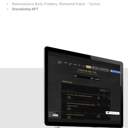
Rekonstrukce Bytů, Podlahy, Řemeslné Práce - Tachov
Stavebniny KFT