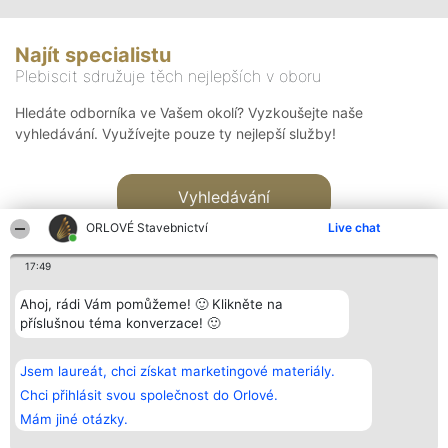
Najít specialistu
Plebiscit sdružuje těch nejlepších v oboru
Hledáte odborníka ve Vašem okolí? Vyzkoušejte naše
vyhledávání. Využívejte pouze ty nejlepší služby!
Vyhledávání
ORLOVÉ Stavebnictví
Live chat
17:49
Ahoj, rádi Vám pomůžeme! 🙂 Klikněte na
příslušnou téma konverzace! 🙂
Organizátor hlasování
Plebiscyt
Kontakt
Bright Side Solutions sp. z o.
Vítězové
Kontakt
Jsem laureát, chci získat marketingové materiály.
o. sp. k.
Seznam všech
ul. Ruska 22
laureátů
Chci přihlásit svou společnost do Orlové.
Wrocław 50-079
Zásady
Mám jiné otázky.
KRS 0000749100 | Regon
Pravidla
381313360 | NIP 8943132676
Zásady