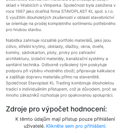
sklad v Hrabicích u Vimperka. Společnost byla založena v
roce 1997 jako dceřiná firma STAVOPLAST KL spol. s r.o.
S využitím dlouholetých zkušeností v oblasti stavebnictví
se orientuje na prodej kompletního sortimentu potřebného
pro hrubou stavbu.
Nabídka zahrnuje rozsáhlé portfolio materiálů, jako jsou
zdivo, střešní krytiny, obklady, dlažby, okna, dveře,
komíny, sádrokarton, ploty, prvky pro zahradní
architekturu, izolační materiály, kanalizační systémy a
sanitární technika. Odborně vyškolený tým poskytuje
podporu při výběru vhodného zboží, připravuje kalkulace
a zajišťuje dopravu materiálu přímo na staveniště.
Společnost Stavoplast KL Trading kombinuje dlouholetou
tradici s individuálním přístupem, což je důvodem, proč se
mnoho zákazníků rozhoduje pro opakovanou spolupráci.
Zdroje pro výpočet hodnocení:
K těmto údajům mají přístup pouze přihlášení
uživatelé.
Klikněte sem pro přihlášení.