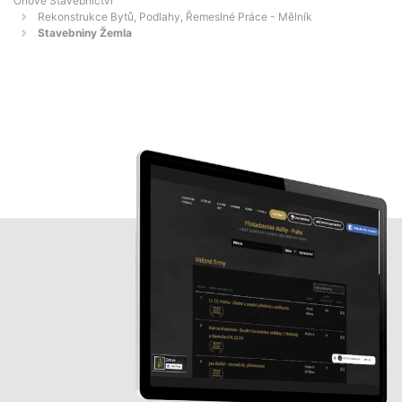
Orlové Stavebnictví
Rekonstrukce Bytů, Podlahy, Řemeslné Práce - Mělník
Stavebniny Žemla