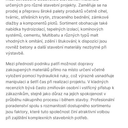
určených pro různé stavební projekty. Zaměřuje se na
prodej a přepravu široké palety produktů včetně cihel,
tvárnic, střešních krytin, ztraceného bednění, zámkové
dlažby a komponentů plotů. Sortiment obohacuje také
nabídka hydroizolací, tepelných izolací, komínových
systémů, cementu, Multibatu a různých typů malt
vhodných k omítání, zdění i štukování; k dispozici jsou
rovněž betony a další stavební materiály nezbytné při
výstavbě.
Mezi přednosti podniku patří možnost dopravy
zakoupených materiálů přímo na místo určení včetně
vyložení pomocí hydraulické ruky, což výrazně usnadňuje
manipulaci a šetří čas při realizaci projektu. V kladných
recenzích bývá často zmiňován osobní i vstřícný přístup k
zákazníkům, stejně jako důraz na jejich spokojenost v
průběhu nákupního procesu i během stavby. Profesionální
poradenství spolu s rozmanitostí dostupného sortimentu
jsou faktory, které tuto společnost činí atraktivní volbou
při zajištění komplexních stavebních potřeb.