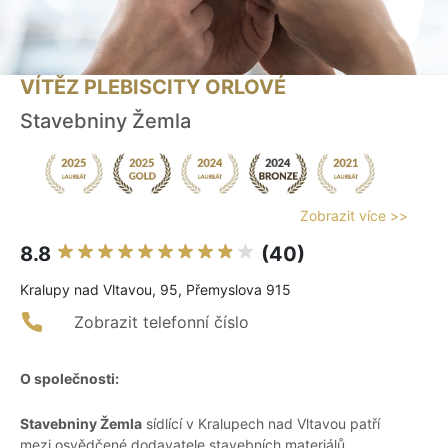
VÍTĚZ PLEBISCITY ORLOVÉ
Stavebniny Žemla
Zobrazit více >>
8.8
(40)
Kralupy nad Vltavou, 95, Přemyslova 915
Zobrazit telefonní číslo
O společnosti:
Stavebniny Žemla
sídlící v Kralupech nad Vltavou patří
mezi osvědčené dodavatele stavebních materiálů