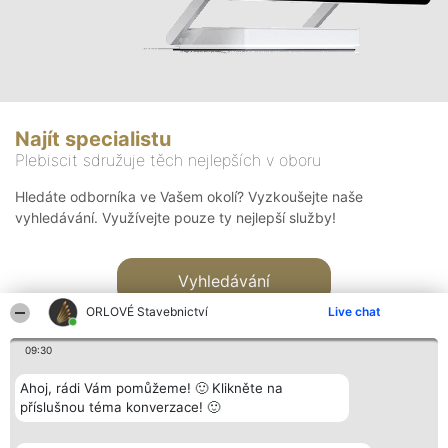
Najít specialistu
Plebiscit sdružuje těch nejlepších v oboru
Hledáte odborníka ve Vašem okolí? Vyzkoušejte naše
vyhledávání. Využívejte pouze ty nejlepší služby!
Vyhledávání
ORLOVÉ Stavebnictví
Live chat
09:30
Ahoj, rádi Vám pomůžeme! 🙂 Klikněte na
příslušnou téma konverzace! 🙂
Organizátor hlasování
Plebiscyt
Kontakt
Bright Side Solutions sp. z o.
Vítězové
Kontakt