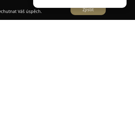
Zjistit
vychutnat Váš úspěch.
práce
lem v Plzni poskytuje široké spektrum stavebních
kvalitu a spolehlivost. Firma byla sice založena v
haté zkušenosti v oblasti stavebnictví, které
uje se především na odborné zateplování
oužití certifikovaných zateplovacích systémů
 a Stachema.
 nabídku také rekonstrukce interiérů, sanace
í práce na fasádách a klempířské činnosti.
zuje na dotační program Nová zelená úsporám a