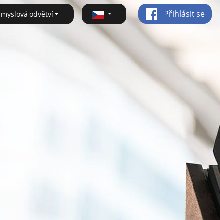
Přihlásit se
ůmyslová odvětví