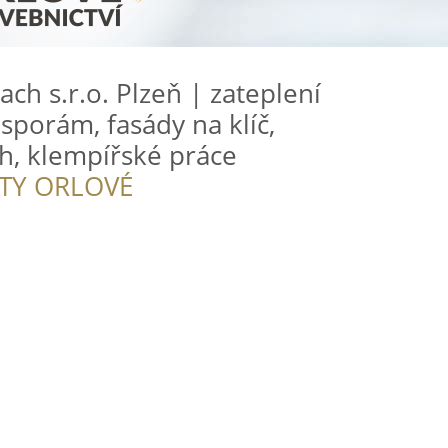
rach s.r.o. Plzeň | zateplení
úsporám, fasády na klíč,
ch, klempířské práce
ITY ORLOVÉ