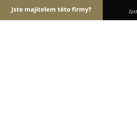
Jste majitelem této firmy?
Zjis
Orlové Stavebnictví
Rekonstrukce Bytů, Podlahy
Stavitelství Kurach s.r.o. Plzeň | zateplení fa
Stavitelství Kurach s.r.o. Plzeň | zat
úsporám, fasády na klíč, zateplení 
práce
8.7
(9)