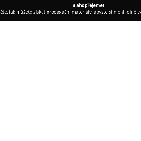
Blahopřejeme!
těte, jak můžete získat propagační materiály, abyste si mohli plně 
, Řemeslné Práce - Plzeň-město
sád, zelená úsporám, fasády na klíč, zateplení střech, klempířské 
eplení fasád, zelená
O společnosti:
střech, klempířské
Stavitelství Kurach s.r.o.
se síd
služeb, přičemž klade důraz na 
roce 2019, avšak navazuje na bo
sahají až do roku 1998. Zaměř
rodinných i bytových domů za p
značek Baumit, Caparol, Weber
Zobrazit více >>
Kromě zateplení tvoří základní
vlhkosti a plísní, profesionáln
Společnost se rovněž speciali