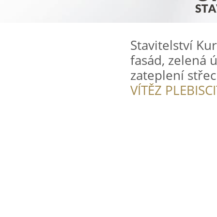
Stavitelství Ku
fasád, zelená 
zateplení stře
VÍTĚZ PLEBISC