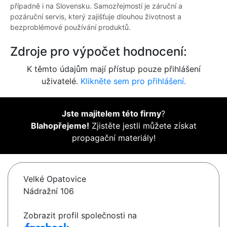
případně i na Slovensku. Samozřejmostí je záruční a
pozáruční servis, který zajišťuje dlouhou životnost a
bezproblémové používání produktů.
Zdroje pro výpočet hodnocení:
K těmto údajům mají přístup pouze přihlášení
uživatelé.
Klikněte sem pro přihlášení.
Jste majitelem této firmy
?
Blahopřejeme!
Zjistěte jestli můžete získat
propagační materiály!
Velké Opatovice
Nádražní 106
Zobrazit profil společnosti na