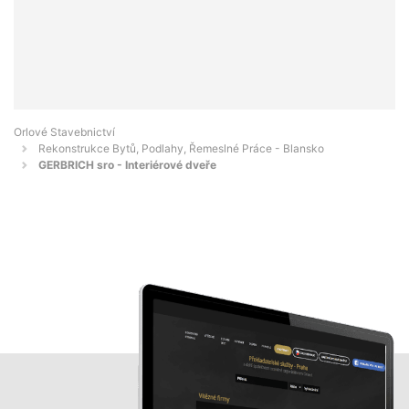
Orlové Stavebnictví
Rekonstrukce Bytů, Podlahy, Řemeslné Práce - Blansko
GERBRICH sro - Interiérové dveře