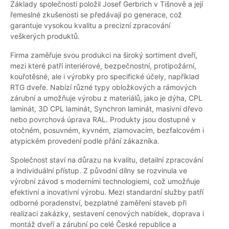
Základy společnosti položil Josef Gerbrich v Tišnově a její
řemeslné zkušenosti se předávají po generace, což
garantuje vysokou kvalitu a precizní zpracování
veškerých produktů.
Firma zaměřuje svou produkci na široký sortiment dveří,
mezi které patří interiérové, bezpečnostní, protipožární,
kouřotěsné, ale i výrobky pro specifické účely, například
RTG dveře. Nabízí různé typy obložkových a rámových
zárubní a umožňuje výrobu z materiálů, jako je dýha, CPL
laminát, 3D CPL laminát, Synchron laminát, masivní dřevo
nebo povrchová úprava RAL. Produkty jsou dostupné v
otočném, posuvném, kyvném, zlamovacím, bezfalcovém i
atypickém provedení podle přání zákazníka.
Společnost staví na důrazu na kvalitu, detailní zpracování
a individuální přístup. Z původní dílny se rozvinula ve
výrobní závod s moderními technologiemi, což umožňuje
efektivní a inovativní výrobu. Mezi standardní služby patří
odborné poradenství, bezplatné zaměření staveb při
realizaci zakázky, sestavení cenových nabídek, doprava i
montáž dveří a zárubní po celé České republice a