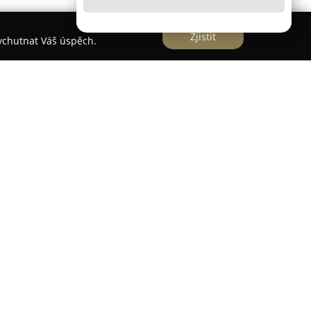
Zjistit
vychutnat Váš úspěch.
u firmu s tradicí přes 25 let, která se zaměřuje
určené jak pro průmyslové, tak stavební projekty.
příklad řešení v oblasti tepelných, chladových,
lací potrubí, kotelen, vzduchotechnických systémů
ákazníků je ceněn zvláště důraz na kvalitu,
ické preciznosti při realizaci zakázek.
ti firmy patří vývoj a výroba vlastních
A® nabízí snímatelné izolační návleky pro
pívají k energetickým úsporám a chrání obsluhu,