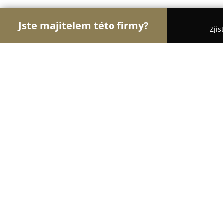
Jste majitelem této firmy?
Zjis
Orlové Stavebnictví
Rekonstrukce Bytů, Podlahy,
ARAX Izolace
8.5
(20)
Jihlava, U Rybníka 3343
Zobrazit telefonní číslo