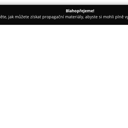
Blahopřejeme!
těte, jak můžete získat propagační materiály, abyste si mohli plně 
 Řemeslné Práce - Jihlava
ARAX Izolace
O společnosti:
ARAX Izolace
představuje česko
na kompletní technické izolace 
V portfoliu společnosti jsou na
hlukových a protipožárních izo
Zobrazit více >>
a technologických zařízení. U z
bezpečnost a vysokou míru techn
Mezi hlavní konkurenční přednos
produktových značek. Značka SI
armatury, které podstatně přis