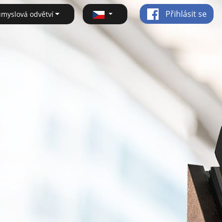
Přihlásit se
ůmyslová odvětví