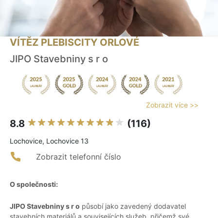
VÍTĚZ PLEBISCITY ORLOVÉ
JIPO Stavebniny s r o
Zobrazit více >>
8.8
(116)
Lochovice, Lochovice 13
Zobrazit telefonní číslo
O společnosti:
JIPO Stavebniny s r o
působí jako zavedený dodavatel
stavebních materiálů a souvisejících služeb, přičemž své