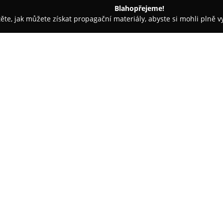
Blahopřejeme!
těte, jak můžete získat propagační materiály, abyste si mohli plně 
 Řemeslné Práce - Nový Jičín
Kados S.r.o.
O společnosti:
KADOS s.r.o.
je firmou se sídle
která se může pochlubit dlouhol
Hlavním zaměřením společnosti 
konstrukcí s roční výrobní kap
Zobrazit více >>
činnosti tvoří také precizní CNC
vyvrtávání, což umožňuje produk
Vedle stavebních a strojírenský
také rozsáhlou prodejnu staveb
Nového Jičína a přilehlých obl
například pytlované směsi, zdicí