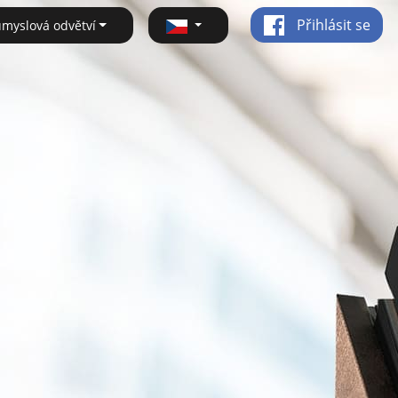
Přihlásit se
ůmyslová odvětví