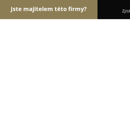
Jste majitelem této firmy?
Zjis
Orlové Stavebnictví
Rekonstrukce Bytů, Podlahy,
Kados S.r.o.
9.2
(35)
Hladké Životice, Stachovická 11
Zobrazit telefonní číslo