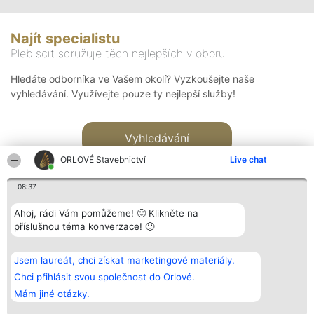
Najít specialistu
Plebiscit sdružuje těch nejlepších v oboru
Hledáte odborníka ve Vašem okolí? Vyzkoušejte naše
vyhledávání. Využívejte pouze ty nejlepší služby!
Vyhledávání
ORLOVÉ Stavebnictví
Live chat
08:37
Ahoj, rádi Vám pomůžeme! 🙂 Klikněte na
příslušnou téma konverzace! 🙂
Organizátor hlasování
Plebiscyt
Kontakt
Bright Side Solutions sp. z o.
Vítězové
Kontakt
Jsem laureát, chci získat marketingové materiály.
o. sp. k.
Seznam všech
ul. Ruska 22
laureátů
Chci přihlásit svou společnost do Orlové.
Wrocław 50-079
Zásady
Mám jiné otázky.
KRS 0000749100 | Regon
Pravidla
381313360 | NIP 8943132676
Zásady