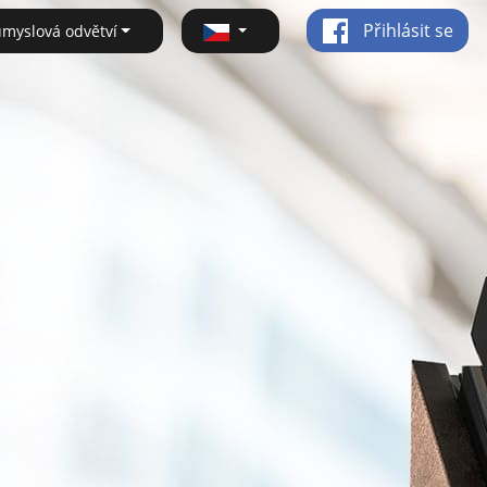
Přihlásit se
ůmyslová odvětví