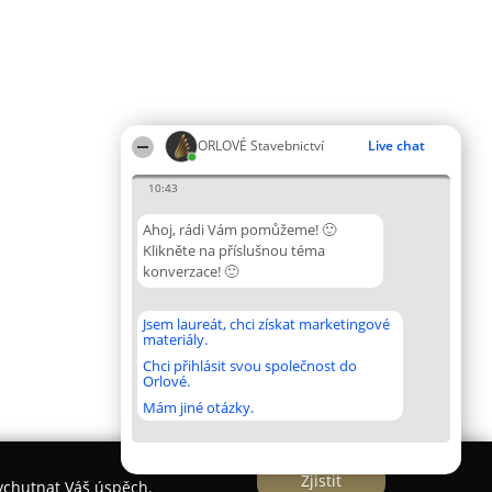
ORLOVÉ Stavebnictví
Live chat
10:43
Ahoj, rádi Vám pomůžeme! 🙂
Klikněte na příslušnou téma
konverzace! 🙂
Jsem laureát, chci získat marketingové
materiály.
Chci přihlásit svou společnost do
Orlové.
Mám jiné otázky.
Zjistit
vychutnat Váš úspěch.