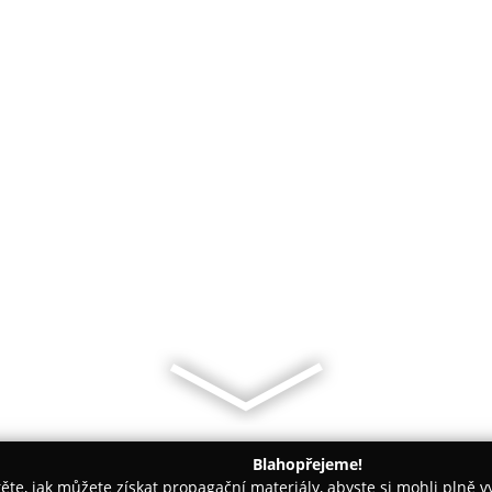
Blahopřejeme!
těte, jak můžete získat propagační materiály, abyste si mohli plně 