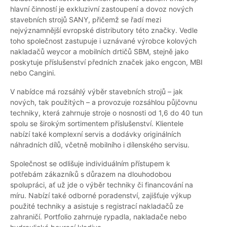
hlavní činností je exkluzivní zastoupení a dovoz nových
stavebních strojů SANY, přičemž se řadí mezi
nejvýznamnější evropské distributory této značky. Vedle
toho společnost zastupuje i uznávané výrobce kolových
nakladačů weycor a mobilních drtičů SBM, stejně jako
poskytuje příslušenství předních značek jako engcon, MBI
nebo Cangini.
V nabídce má rozsáhlý výběr stavebních strojů – jak
nových, tak použitých – a provozuje rozsáhlou půjčovnu
techniky, která zahrnuje stroje o nosnosti od 1,6 do 40 tun
spolu se širokým sortimentem příslušenství. Klientele
nabízí také komplexní servis a dodávky originálních
náhradních dílů, včetně mobilního i dílenského servisu.
Společnost se odlišuje individuálním přístupem k
potřebám zákazníků s důrazem na dlouhodobou
spolupráci, ať už jde o výběr techniky či financování na
míru. Nabízí také odborné poradenství, zajišťuje výkup
použité techniky a asistuje s registrací nakladačů ze
zahraničí. Portfolio zahrnuje rypadla, nakladače nebo