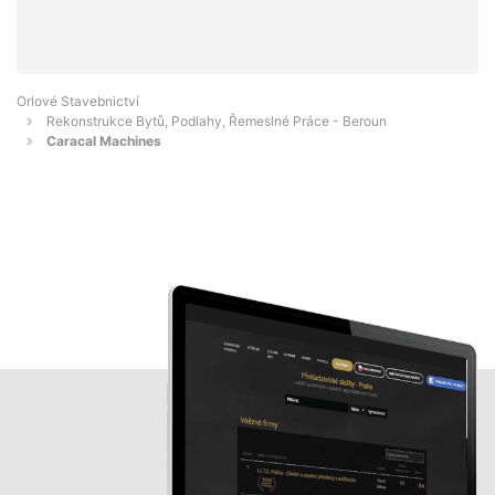
Orlové Stavebnictví
Rekonstrukce Bytů, Podlahy, Řemeslné Práce - Beroun
Caracal Machines