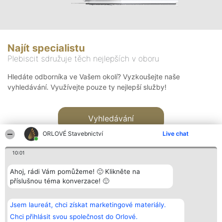
Najít specialistu
Plebiscit sdružuje těch nejlepších v oboru
Hledáte odborníka ve Vašem okolí? Vyzkoušejte naše
vyhledávání. Využívejte pouze ty nejlepší služby!
Vyhledávání
ORLOVÉ Stavebnictví
Live chat
10:01
Ahoj, rádi Vám pomůžeme! 🙂 Klikněte na
příslušnou téma konverzace! 🙂
Organizátor hlasování
Plebiscyt
Kontakt
Bright Side Solutions sp. z o.
Vítězové
Kontakt
Jsem laureát, chci získat marketingové materiály.
o. sp. k.
Seznam všech
ul. Ruska 22
laureátů
Chci přihlásit svou společnost do Orlové.
Wrocław 50-079
Zásady