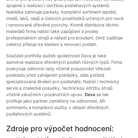
spojené s realizací i údržbou podlahových systémů.
Nabídka zahrnuje parkety, kompletní sortiment lepidel,
tmelů, laků, olejů a čisticích prostředků určených pro nové
i renovované dřevěné povrchy. Kromě distribuce těchto
materiálů firma nabízí také zapůjčení a prodej
profesionálních strojů a nářadí pro broušení, čímž zajišťuje
celistvý přístup ke kladení a renovaci podlah.
Součástí portfolia služeb společnosti Deva je také
samotná realizace dřevěných podlah různých typů. Firma
poskytuje odborné rady včetně posuzování vlhkosti
podkladu před zahájením pokládky, dále pořádá
specializovaná školení pro podlaháře. Nabízí i technický
servis a znalecké posudky, technickou údržbu strojů
včetně záručních i pozáručních oprav.
Deva
se tak
profiluje jako partner zaměřený na odbornost, šíři
sortimentu a komplexní služby v oblasti dřevěných
podlahových systémů.
Zdroje pro výpočet hodnocení: