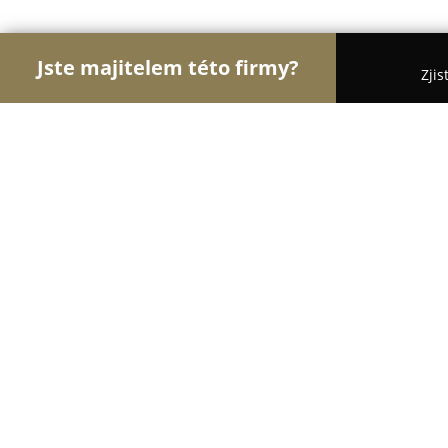
Jste majitelem této firmy?
Zjis
Orlové Stavebnictví
Rekonstrukce Bytů, Podlahy,
D-PLUS PROJEKTOVÁ A INŽENÝRSKÁ 
8.7
(17)
Praha, Sokolovská 45
Zobrazit telefonní číslo