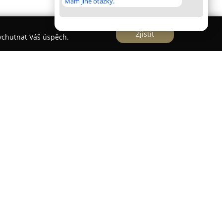
Mám jiné otázky.
Zjistit
vychutnat Váš úspěch.
NŽENÝRSKÁ a.s.
RSKÁ a.s.
patří mezi významné firmy v českém
 1990, kdy se zařadila mezi první soukromé
ní a inženýrské služby. Společnost sídlí v Praze,
ch situovaných v Karlíně, kde její tým tvoří více
íků.
ravu projektové dokumentace pro různé typy
ohospodářské, dopravní, pozemní či energetické
asti architektury a urbanismu. Dále zajišťuje