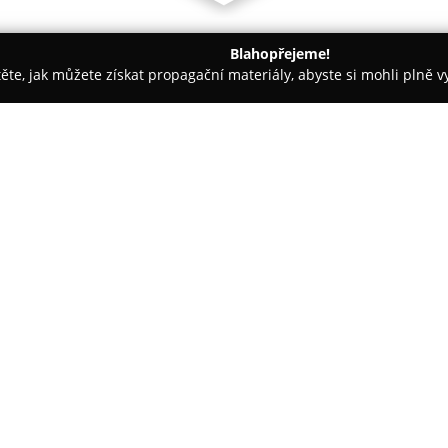
Blahopřejeme!
těte, jak můžete získat propagační materiály, abyste si mohli plně 
 Řemeslné Práce - Hlavní město Praha
D-PLUS PROJEKTOVÁ A I
a.s.
O společnosti:
D-PLUS PROJEKTOVÁ A INŽENÝ
stavebnictví s historií od roku
společnosti zaměřené na projekč
konkrétně v moderních kanceláří
než 150 kvalifikovaných odborn
Spektrum služeb zahrnuje příp
staveb, mezi které spadají vod
projekty, dále také služby v obl