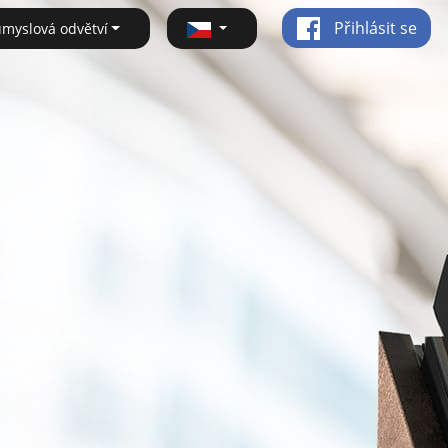
Přihlásit se
ůmyslová odvětví