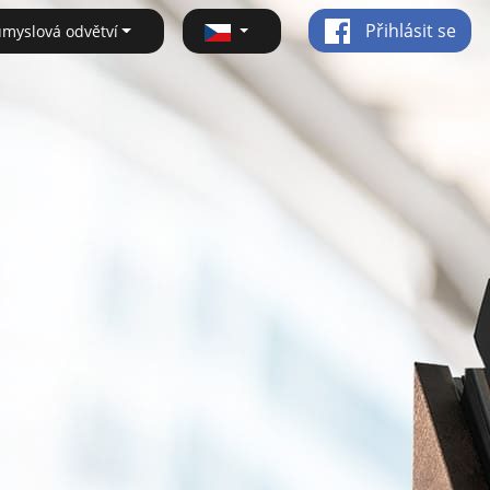
Přihlásit se
ůmyslová odvětví