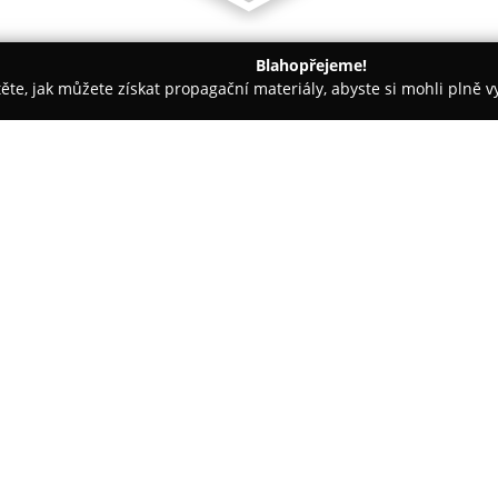
Blahopřejeme!
těte, jak můžete získat propagační materiály, abyste si mohli plně 
 Řemeslné Práce - České Budějovice
Dřevostavby Kučera
O společnosti:
Dřevostavby Kučera
působí jak
zaměřených na komfortní bydle
Plzeňského kraje. Společnost k
představují ekologickou a ener
optimálního tepelného komfort
certifikovaný systém Diffuwall
materiály dřevo a celulóza míst
Společnost garantuje pevně da