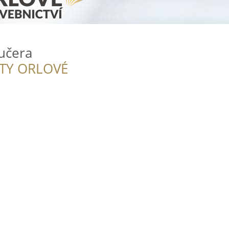
učera
ITY ORLOVÉ