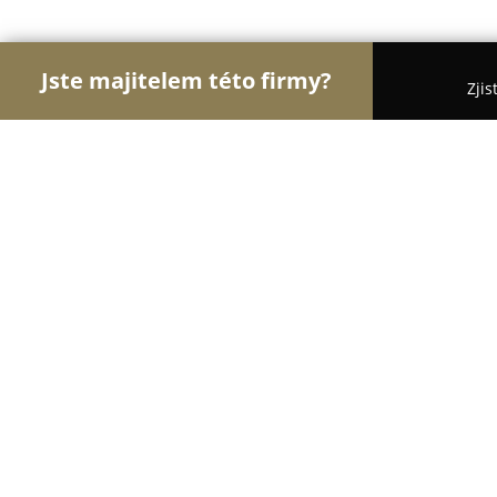
Jste majitelem této firmy?
Zjis
Orlové Stavebnictví
Rekonstrukce Bytů, Podlahy,
Dřevostavby Kučera
8.7
(23)
České Budějovice, Plynárenská 7/8
Zobrazit telefonní číslo