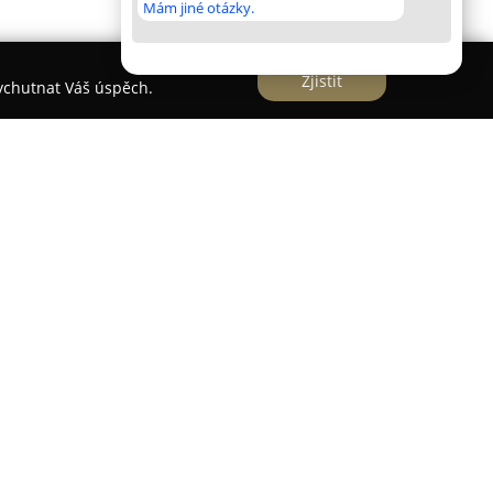
Mám jiné otázky.
Zjistit
vychutnat Váš úspěch.
o specialista na realizaci moderních dřevostaveb
ní, především v regionech Jihočeského a
lade důraz na difuzně otevřené konstrukce, které
geticky nenáročnou variantu se zajištěním
u v interiéru. Nabídka zahrnuje například
® od rakouské firmy ISOCELL, kde jsou hlavními
o tradičního polystyrenu.
nou cenu smlouvy bez skrytých poplatků nebo