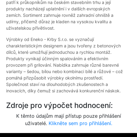
patří k průkopníkům na českém stavebním trhu a její
produkty nacházejí uplatnění i v dalších evropských
zemích. Sortiment zahrnuje rovněž zahradní ohniště a
udírny, přičemž důraz je kladen na vysokou kvalitu a
uživatelskou přívětivost.
Výrobky od Eneko - Krby S.r.o. se vyznačují
charakteristickým designem a jsou tvořeny z betonových
dílců, které umožňují jednoduchou a rychlou montáž.
Produkty vynikají účinným spalováním a efektivním
provozem při grilování. Nabídka zahrnuje různé barevné
varianty – šedou, bílou nebo kombinaci bílé a růžové – což
pomáhá přizpůsobit výrobky okolnímu prostředí.
Společnost staví na dlouhodobých zkušenostech a
inovacích, díky čemuž si zachovává konkurenční náskok.
Zdroje pro výpočet hodnocení:
K těmto údajům mají přístup pouze přihlášení
uživatelé.
Klikněte sem pro přihlášení.