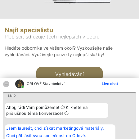
Najít specialistu
Plebiscit sdružuje těch nejlepších v oboru
Hledáte odborníka ve Vašem okolí? Vyzkoušejte naše
vyhledávání. Využívejte pouze ty nejlepší služby!
Vyhledávání
ORLOVÉ Stavebnictví
Live chat
13:10
Ahoj, rádi Vám pomůžeme! 🙂 Klikněte na
příslušnou téma konverzace! 🙂
Organizátor hlasování
Plebiscyt
Kontakt
Bright Side Solutions sp. z o.
Vítězové
Kontakt
Jsem laureát, chci získat marketingové materiály.
o. sp. k.
Seznam všech
ul. Ruska 22
laureátů
Chci přihlásit svou společnost do Orlové.
Wrocław 50-079
Zásady