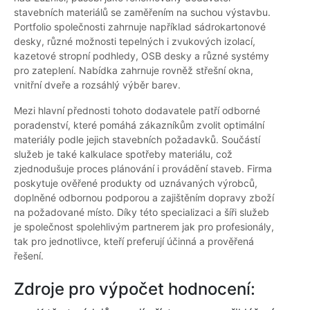
stavebních materiálů se zaměřením na suchou výstavbu.
Portfolio společnosti zahrnuje například sádrokartonové
desky, různé možnosti tepelných i zvukových izolací,
kazetové stropní podhledy, OSB desky a různé systémy
pro zateplení. Nabídka zahrnuje rovněž střešní okna,
vnitřní dveře a rozsáhlý výběr barev.
Mezi hlavní přednosti tohoto dodavatele patří odborné
poradenství, které pomáhá zákazníkům zvolit optimální
materiály podle jejich stavebních požadavků. Součástí
služeb je také kalkulace spotřeby materiálu, což
zjednodušuje proces plánování i provádění staveb. Firma
poskytuje ověřené produkty od uznávaných výrobců,
doplněné odbornou podporou a zajištěním dopravy zboží
na požadované místo. Díky této specializaci a šíři služeb
je společnost spolehlivým partnerem jak pro profesionály,
tak pro jednotlivce, kteří preferují účinná a prověřená
řešení.
Zdroje pro výpočet hodnocení: