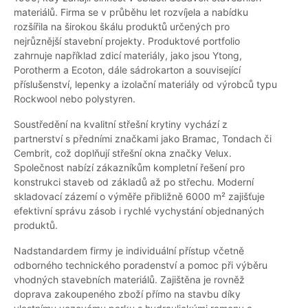
materiálů. Firma se v průběhu let rozvíjela a nabídku
rozšířila na širokou škálu produktů určených pro
nejrůznější stavební projekty. Produktové portfolio
zahrnuje například zdicí materiály, jako jsou Ytong,
Porotherm a Ecoton, dále sádrokarton a související
příslušenství, lepenky a izolační materiály od výrobců typu
Rockwool nebo polystyren.
Soustředění na kvalitní střešní krytiny vychází z
partnerství s předními značkami jako Bramac, Tondach či
Cembrit, což doplňují střešní okna značky Velux.
Společnost nabízí zákazníkům kompletní řešení pro
konstrukci staveb od základů až po střechu. Moderní
skladovací zázemí o výměře přibližně 6000 m² zajišťuje
efektivní správu zásob i rychlé vychystání objednaných
produktů.
Nadstandardem firmy je individuální přístup včetně
odborného technického poradenství a pomoc při výběru
vhodných stavebních materiálů. Zajištěna je rovněž
doprava zakoupeného zboží přímo na stavbu díky