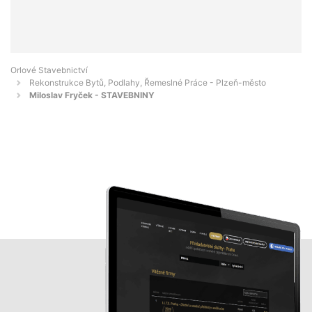
Orlové Stavebnictví
Rekonstrukce Bytů, Podlahy, Řemeslné Práce - Plzeň-město
Miloslav Fryček - STAVEBNINY