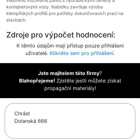
vlastnímu vozovému parku s hydraulickými rameny a
kontejnerovými vozy. Nabídku završuje výroba
klempířských profilů pro potřeby dokončovacích prací na
stavbách.
Zdroje pro výpočet hodnocení:
K těmto údajům mají přístup pouze přihlášení
uživatelé.
Klikněte sem pro přihlášení.
Jste majitelem této firmy
?
Blahopřejeme!
Zjistěte jestli můžete získat
propagační materiály!
Chrást
Dolanská 666