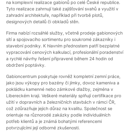
na komplexní realizace gabionů po celé České republice.
Tyto realizace zahrnují také zajišťování svahů a využití v
zahradní architektuře, například při tvorbě plotů,
designových detailů či obkladů stěn.
Firma nabízí rozsáhlé služby, včetně prodeje gabionových
sítí a spojovacího sortimentu pro soukromé zákazníky i
stavební podniky. K hlavním přednostem patří bezplatné
vypracování cenových kalkulací, profesionální poradenství
a rychlé návrhy řešení připravené během 24 hodin od
obdržení poptávky.
Gabioncentrum poskytuje rovněž kompletní zemní práce,
jako jsou výkopy pro bazény či jímky, dovoz kameniva a
pokládku kamenné nebo zámkové dlažby, zejména v
Libereckém kraji. Veškeré materiály splňují certifikace pro
užití v dopravních a železničních stavbách v rámci ČR,
což zdůrazňuje jejich důraz na kvalitu. Společnost se
orientuje na různorodé zakázky podle individuálních
potřeb klientů a je známá bohatými referencemi
potvrzujícími její odborné zkušenosti.