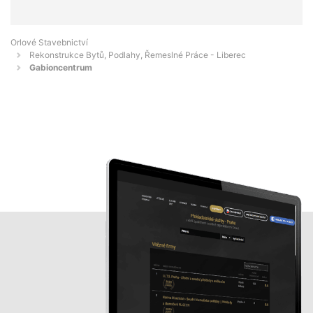
Orlové Stavebnictví
Rekonstrukce Bytů, Podlahy, Řemeslné Práce - Liberec
Gabioncentrum