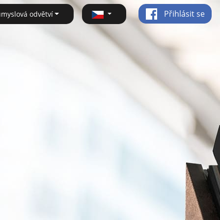
Přihlásit se
ůmyslová odvětví