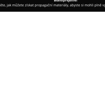
Blahopřejeme!
těte, jak můžete získat propagační materiály, abyste si mohli plně 
, Řemeslné Práce - Brno-město
Garant projekt
O společnosti:
GARANT projekt
s.r.o. is a dy
office based in Brno. It operat
the Czech Republic, providing 
to project implementation. The 
Zobrazit více >>
of land buildings, engineering
consulting. The company focuse
standards and the use of renew
and sustainable solutions.
Gar
documentation for new constru
extensions, as well as handling 
necessary opinions and permits.