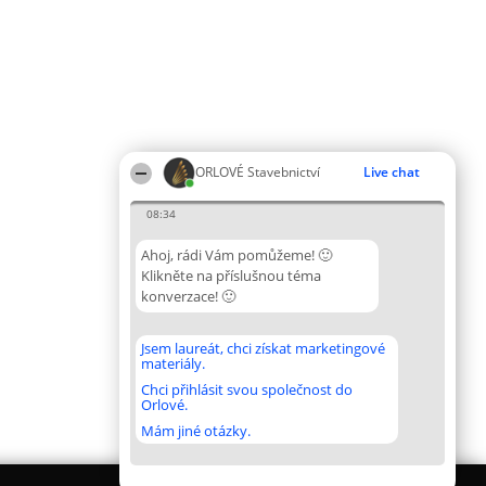
ORLOVÉ Stavebnictví
Live chat
08:34
Ahoj, rádi Vám pomůžeme! 🙂
Klikněte na příslušnou téma
konverzace! 🙂
Jsem laureát, chci získat marketingové
materiály.
Chci přihlásit svou společnost do
Orlové.
Mám jiné otázky.