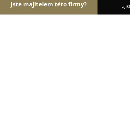
Jste majitelem této firmy?
Zjis
Orlové Stavebnictví
Rekonstrukce Bytů, Podlahy
Garant projekt
8.3
(7)
Brno, Staňkova 103
Zobrazit telefonní číslo