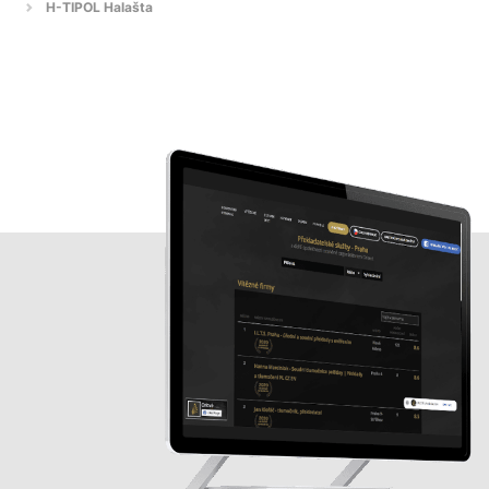
H-TIPOL Halašta