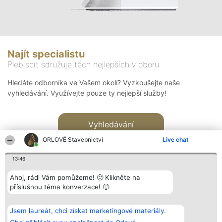
Najít specialistu
Plebiscit sdružuje těch nejlepších v oboru
Hledáte odborníka ve Vašem okolí? Vyzkoušejte naše
vyhledávání. Využívejte pouze ty nejlepší služby!
Vyhledávání
ORLOVÉ Stavebnictví
Live chat
13:46
Ahoj, rádi Vám pomůžeme! 🙂 Klikněte na
příslušnou téma konverzace! 🙂
Organizátor hlasování
Plebiscyt
Kontakt
Bright Side Solutions sp. z o.
Vítězové
Kontakt
Jsem laureát, chci získat marketingové materiály.
o. sp. k.
Seznam všech
ul. Ruska 22
laureátů