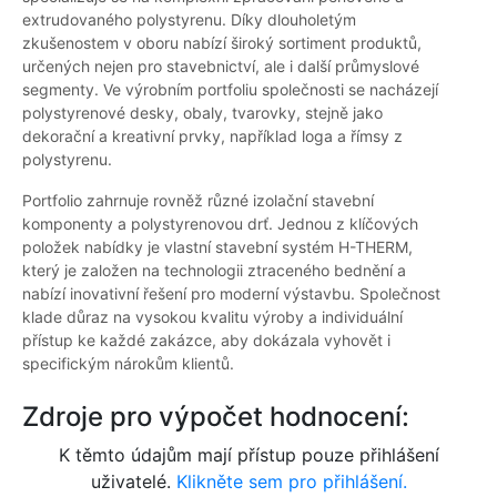
extrudovaného polystyrenu. Díky dlouholetým
zkušenostem v oboru nabízí široký sortiment produktů,
určených nejen pro stavebnictví, ale i další průmyslové
segmenty. Ve výrobním portfoliu společnosti se nacházejí
polystyrenové desky, obaly, tvarovky, stejně jako
dekorační a kreativní prvky, například loga a římsy z
polystyrenu.
Portfolio zahrnuje rovněž různé izolační stavební
komponenty a polystyrenovou drť. Jednou z klíčových
položek nabídky je vlastní stavební systém H-THERM,
který je založen na technologii ztraceného bednění a
nabízí inovativní řešení pro moderní výstavbu. Společnost
klade důraz na vysokou kvalitu výroby a individuální
přístup ke každé zakázce, aby dokázala vyhovět i
specifickým nárokům klientů.
Zdroje pro výpočet hodnocení:
K těmto údajům mají přístup pouze přihlášení
uživatelé.
Klikněte sem pro přihlášení.