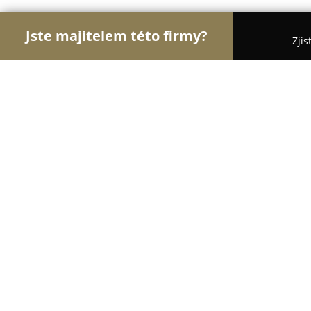
Jste majitelem této firmy?
Zjis
Orlové Stavebnictví
Rekonstrukce Bytů, Podlahy,
Liapor CZ
8.6
(106)
Chodov, Vintířov
Zobrazit telefonní číslo