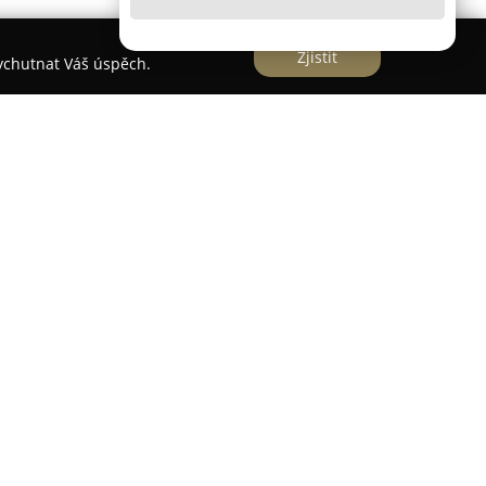
Zjistit
vychutnat Váš úspěch.
 významný producent stavebních materiálů v
e především na lehké keramické kamenivo. Tento
zkou hmotnost a vysokou pevnost, což umožňuje
ch aplikacích. K jeho hlavním přednostem patří
opnosti, zvuková izolace, odolnost vůči mrazu a
spívá k dlouhé životnosti a energetické úspornosti
ateriál, který je nejen žáruvzdorný, ale také
 tím podporuje rozvoj udržitelného stavebnictví.