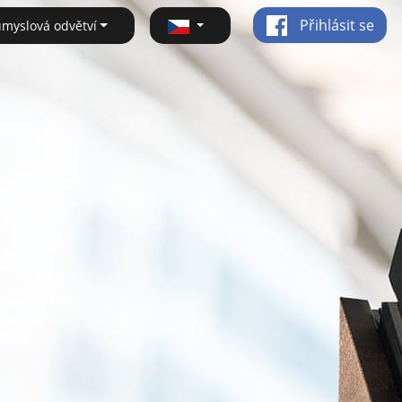
Přihlásit se
ůmyslová odvětví