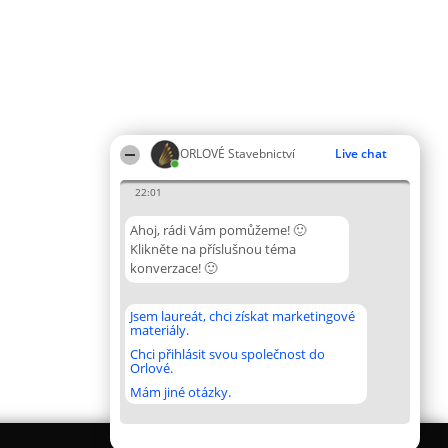
ORLOVÉ Stavebnictví
Live chat
22:01
Ahoj, rádi Vám pomůžeme! 🙂
Klikněte na příslušnou téma
konverzace! 🙂
Jsem laureát, chci získat marketingové
materiály.
Chci přihlásit svou společnost do
Orlové.
Mám jiné otázky.