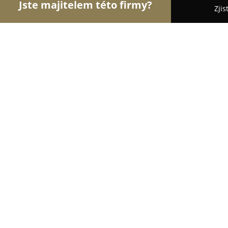
Jste majitelem této firmy?
Zjis
Orlové Stavebnictví
Rekonstrukce Bytů, Podlahy,
IzolPur.cz
9.5
(29)
České Budějovice, Otavská 1068/11
Zobrazit telefonní číslo