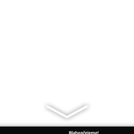
Blahopřejeme!