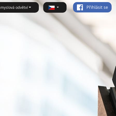
Přihlásit se
ůmyslová odvětví