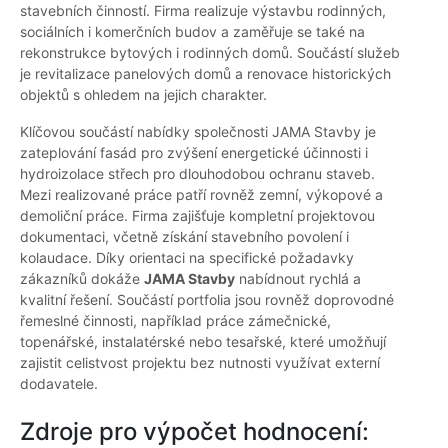
stavebních činností. Firma realizuje výstavbu rodinných,
sociálních i komerčních budov a zaměřuje se také na
rekonstrukce bytových i rodinných domů. Součástí služeb
je revitalizace panelových domů a renovace historických
objektů s ohledem na jejich charakter.
Klíčovou součástí nabídky společnosti JAMA Stavby je
zateplování fasád pro zvýšení energetické účinnosti i
hydroizolace střech pro dlouhodobou ochranu staveb.
Mezi realizované práce patří rovněž zemní, výkopové a
demoliční práce. Firma zajišťuje kompletní projektovou
dokumentaci, včetně získání stavebního povolení i
kolaudace. Díky orientaci na specifické požadavky
zákazníků dokáže
JAMA Stavby
nabídnout rychlá a
kvalitní řešení. Součástí portfolia jsou rovněž doprovodné
řemeslné činnosti, například práce zámečnické,
topenářské, instalatérské nebo tesařské, které umožňují
zajistit celistvost projektu bez nutnosti využívat externí
dodavatele.
Zdroje pro výpočet hodnocení: