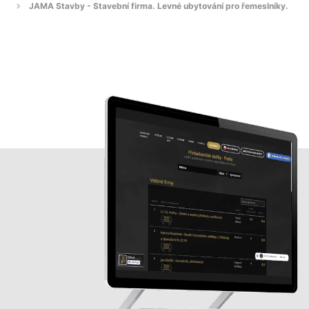
JAMA Stavby - Stavební firma. Levné ubytování pro řemeslníky.