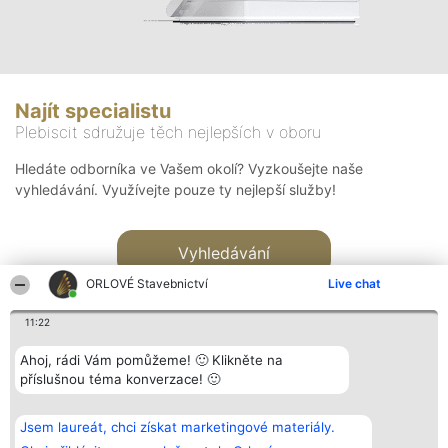
Najít specialistu
Plebiscit sdružuje těch nejlepších v oboru
Hledáte odborníka ve Vašem okolí? Vyzkoušejte naše
vyhledávání. Využívejte pouze ty nejlepší služby!
Vyhledávání
ORLOVÉ Stavebnictví
Live chat
11:22
Ahoj, rádi Vám pomůžeme! 🙂 Klikněte na
příslušnou téma konverzace! 🙂
Organizátor hlasování
Plebiscyt
Kontakt
Bright Side Solutions sp. z o.
Vítězové
Kontakt
Jsem laureát, chci získat marketingové materiály.
o. sp. k.
Seznam všech
ul. Ruska 22
laureátů