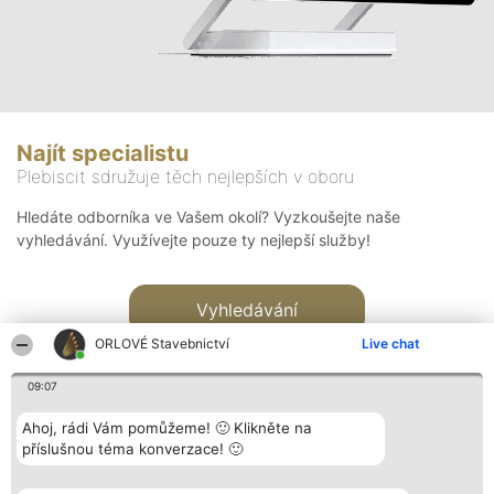
Najít specialistu
Plebiscit sdružuje těch nejlepších v oboru
Hledáte odborníka ve Vašem okolí? Vyzkoušejte naše
vyhledávání. Využívejte pouze ty nejlepší služby!
Vyhledávání
ORLOVÉ Stavebnictví
Live chat
09:07
Ahoj, rádi Vám pomůžeme! 🙂 Klikněte na
příslušnou téma konverzace! 🙂
Organizátor hlasování
Plebiscyt
Kontakt
Bright Side Solutions sp. z o.
Vítězové
Kontakt