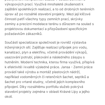
výkopových prací. Využívá mnohaleté zkušenosti k
zajištění spolehlivých realizací, a to od drobných terénních
úprav až po rozsáhlé stavební projekty. Mezi její klíčové
činnosti patří všechny typy zemních prací, skrývky
zeminy a precizní modelace terénu s důrazem na soulad s
projektovou dokumentací a přizpůsobení specifickým
požadavkům zákazníků.
Součástí specializace společnosti je rovněž výstavba
inženýrských sítí. Zajišťuje realizaci přípojek pro vodu,
kanalizaci, plyn a elektřinu, včetně provádění výkopů,
usazování potrubí, pískování a následného zásypu s
hutněním. Moderní technika, kterou firma využívá, přispívá
k efektivitě i kvalitě výsledné práce. Jansa - Zemní práce
provádí také výrobu a montáž plastových nádrží,
například vodoměrných či retenčních šachet, septiků a
šachet pro vrtané studny, včetně jejich komplexního
připojení. Díky rozsáhlému portfoliu služeb pokrývá
stavební projekty zejména v oblasti Krásné Lípy a jejího
okolí.