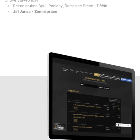
Orlové Stavebnictví
Rekonstrukce Bytů, Podlahy, Řemeslné Práce - Děčín
Jiří Jansa - Zemní práce