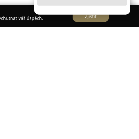
Zjistit
vychutnat Váš úspěch.
ůsobí v odvětví stavebnictví s historií sahající do
ytování komplexních služeb zahrnujících prodej,
stavebních strojů i mechanizace. Portfolio
brační válce, silniční frézy, finišery, vibrační
trocentrály, řezače spár a mnoho dalších zařízení
ypadel, buldozerů, míchaček a pracovních plošin,
nitých stavebních projektech.
ré z prestižních značek jako jsou HAMM, WIRTGEN,
AIR, CEDIMA, PERMON a ATMOS, což potvrzuje