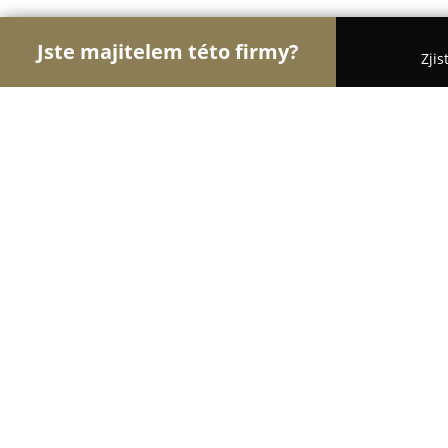
Jste majitelem této firmy?
Zjis
Orlové Stavebnictví
Rekonstrukce Bytů, Podlahy
KNAIFL stavební stroje, s.r.o.
8.1
(14)
Brno, Libušina tř. 906/11
Zobrazit telefonní číslo