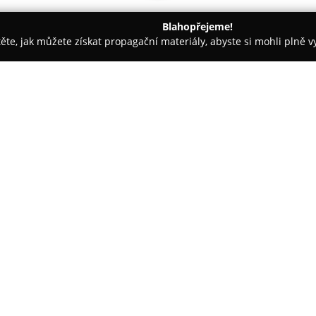
Blahopřejeme!
těte, jak můžete získat propagační materiály, abyste si mohli plně 
, Řemeslné Práce - Brno-město
KNAIFL stavební stroje, s.r.o.
O společnosti:
KNAIFL stavební stroje, s.r.o.
p
roku 1990. Zaměřuje se na posk
servis a pronájem pestré škály 
společnosti zahrnuje například vi
Zobrazit více >>
pěchy, desky, kompresory, elek
pro stavební činnost, včetně r
které najdou využití při rozma
Tato firma reprezentuje někte
VÖGELE, WACKER NEUSON, SULL