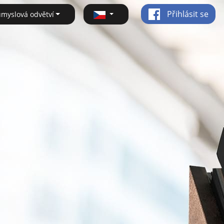
Přihlásit se
ůmyslová odvětví