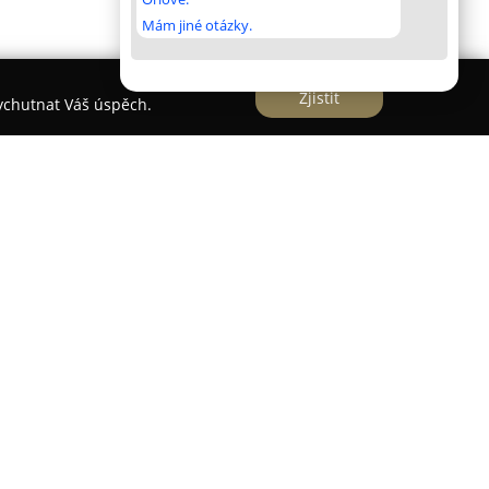
Mám jiné otázky.
Zjistit
vychutnat Váš úspěch.
 rodinnou firmu s bohatou tradicí sahající do
mplexním stavebním službám. Podnik se zaměřuje
h, výrobních a zemědělských hal na klíč, a
 výrobními prostory, což mu umožňuje provádět
trukcí a CNC pálení.
jsou také zemní a výkopové práce, realizované
teré zahrnují přípravu terénu, zakládání staveb,