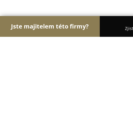
Jste majitelem této firmy?
Zjis
Orlové Stavebnictví
Rekonstrukce Bytů, Podlahy,
Kovosmetana s.r.o.
8.4
(21)
Uherčice, Uherčice 328, Uherčice