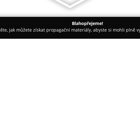
Blahopřejeme!
těte, jak můžete získat propagační materiály, abyste si mohli plně 
 Řemeslné Práce - Břeclav
Kovosmetana s.r.o.
O společnosti:
Kovosmetana s.r.o.
představuje
roku 1992, která se věnuje ko
na výstavbu a montáž skladovýc
disponuje moderně zařízenými
Zobrazit více >>
přesnou výrobu ocelových kons
Součástí portfolia společnosti 
pomocí strojů JCB a Liebherr, k