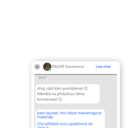
ORLOVÉ Stavebnictví
Live chat
03:27
Ahoj, rádi Vám pomůžeme! 🙂
Klikněte na příslušnou téma
konverzace! 🙂
Jsem laureát, chci získat marketingové
materiály.
Chci přihlásit svou společnost do
Orlové.