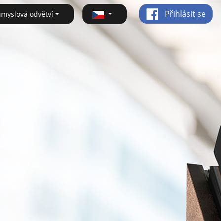
Přihlásit se
ůmyslová odvětví