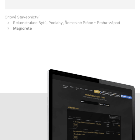
Orlové Stavebnictví
Rekonstrukce Bytů, Podlahy, Řemeslné Práce - Praha-západ
Magicrete