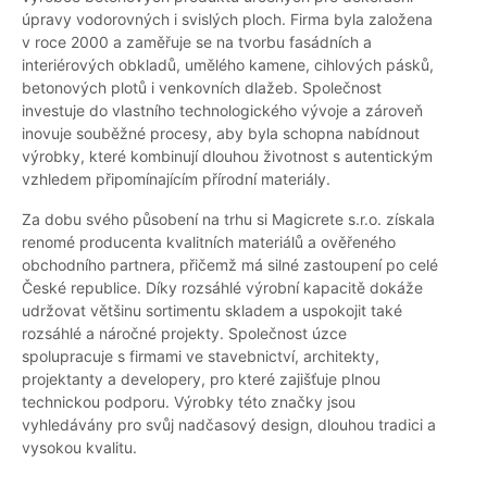
úpravy vodorovných i svislých ploch. Firma byla založena
v roce 2000 a zaměřuje se na tvorbu fasádních a
interiérových obkladů, umělého kamene, cihlových pásků,
betonových plotů i venkovních dlažeb. Společnost
investuje do vlastního technologického vývoje a zároveň
inovuje souběžné procesy, aby byla schopna nabídnout
výrobky, které kombinují dlouhou životnost s autentickým
vzhledem připomínajícím přírodní materiály.
Za dobu svého působení na trhu si Magicrete s.r.o. získala
renomé producenta kvalitních materiálů a ověřeného
obchodního partnera, přičemž má silné zastoupení po celé
České republice. Díky rozsáhlé výrobní kapacitě dokáže
udržovat většinu sortimentu skladem a uspokojit také
rozsáhlé a náročné projekty. Společnost úzce
spolupracuje s firmami ve stavebnictví, architekty,
projektanty a developery, pro které zajišťuje plnou
technickou podporu. Výrobky této značky jsou
vyhledávány pro svůj nadčasový design, dlouhou tradici a
vysokou kvalitu.