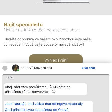
Najít specialistu
Plebiscit sdružuje těch nejlepších v oboru
Hledáte odborníka ve Vašem okolí? Vyzkoušejte naše
vyhledávání. Využívejte pouze ty nejlepší služby!
Vyhledávání
ORLOVÉ Stavebnictví
Live chat
12:44
Ahoj, rádi Vám pomůžeme! 🙂 Klikněte na
příslušnou téma konverzace! 🙂
Organizátor hlasování
Plebiscyt
Kontakt
Bright Side Solutions sp. z o.
Vítězové
Kontakt
Jsem laureát, chci získat marketingové materiály.
o. sp. k.
Seznam všech
ul. Ruska 22
laureátů
Chci přihlásit svou společnost do Orlové.
Wrocław 50-079
Zásady