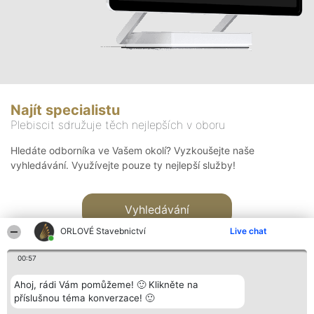
Najít specialistu
Plebiscit sdružuje těch nejlepších v oboru
Hledáte odborníka ve Vašem okolí? Vyzkoušejte naše
vyhledávání. Využívejte pouze ty nejlepší služby!
Vyhledávání
ORLOVÉ Stavebnictví
Live chat
00:57
Ahoj, rádi Vám pomůžeme! 🙂 Klikněte na
příslušnou téma konverzace! 🙂
Organizátor hlasování
Plebiscyt
Kontakt