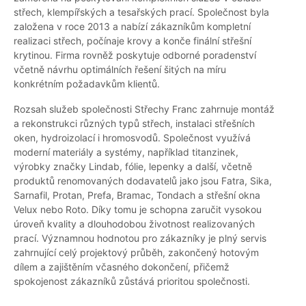
střech, klempířských a tesařských prací. Společnost byla
založena v roce 2013 a nabízí zákazníkům kompletní
realizaci střech, počínaje krovy a konče finální střešní
krytinou. Firma rovněž poskytuje odborné poradenství
včetně návrhu optimálních řešení šitých na míru
konkrétním požadavkům klientů.
Rozsah služeb společnosti Střechy Franc zahrnuje montáž
a rekonstrukci různých typů střech, instalaci střešních
oken, hydroizolací i hromosvodů. Společnost využívá
moderní materiály a systémy, například titanzinek,
výrobky značky Lindab, fólie, lepenky a další, včetně
produktů renomovaných dodavatelů jako jsou Fatra, Sika,
Sarnafil, Protan, Prefa, Bramac, Tondach a střešní okna
Velux nebo Roto. Díky tomu je schopna zaručit vysokou
úroveň kvality a dlouhodobou životnost realizovaných
prací. Významnou hodnotou pro zákazníky je plný servis
zahrnující celý projektový průběh, zakončený hotovým
dílem a zajištěním včasného dokončení, přičemž
spokojenost zákazníků zůstává prioritou společnosti.