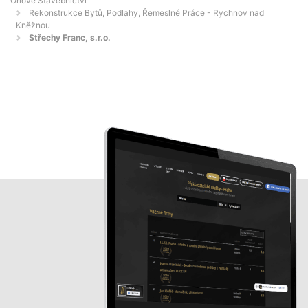
Orlové Stavebnictví
Rekonstrukce Bytů, Podlahy, Řemeslné Práce - Rychnov nad
Kněžnou
Střechy Franc, s.r.o.