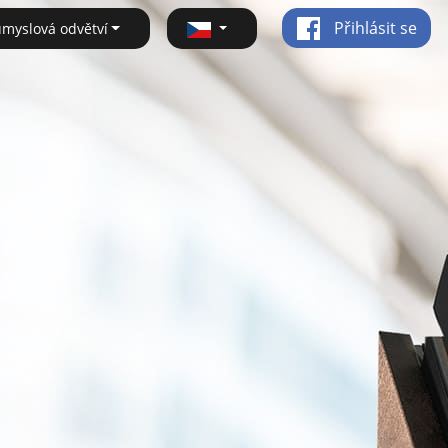
Přihlásit se
ůmyslová odvětví