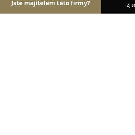
Jste majitelem této firmy?
Zjis
Orlové Stavebnictví
Rekonstrukce Bytů, Podlahy,
MONTÉR okna dveře s.r.o.
8.5
(5)
Pelhřimov, Křemešnická 824
Zobrazit telefonní číslo