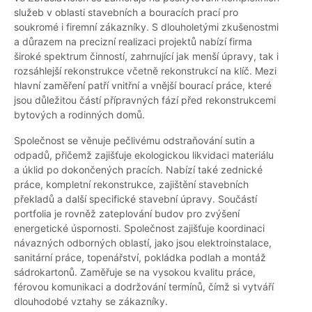
služeb v oblasti stavebních a bouracích prací pro
soukromé i firemní zákazníky. S dlouholetými zkušenostmi
a důrazem na precizní realizaci projektů nabízí firma
široké spektrum činností, zahrnující jak menší úpravy, tak i
rozsáhlejší rekonstrukce včetně rekonstrukcí na klíč. Mezi
hlavní zaměření patří vnitřní a vnější bourací práce, které
jsou důležitou částí přípravných fází před rekonstrukcemi
bytových a rodinných domů.
Společnost se věnuje pečlivému odstraňování sutin a
odpadů, přičemž zajišťuje ekologickou likvidaci materiálu
a úklid po dokončených pracích. Nabízí také zednické
práce, kompletní rekonstrukce, zajištění stavebních
překladů a další specifické stavební úpravy. Součástí
portfolia je rovněž zateplování budov pro zvýšení
energetické úspornosti. Společnost zajišťuje koordinaci
návazných odborných oblastí, jako jsou elektroinstalace,
sanitární práce, topenářství, pokládka podlah a montáž
sádrokartonů. Zaměřuje se na vysokou kvalitu práce,
férovou komunikaci a dodržování termínů, čímž si vytváří
dlouhodobé vztahy se zákazníky.