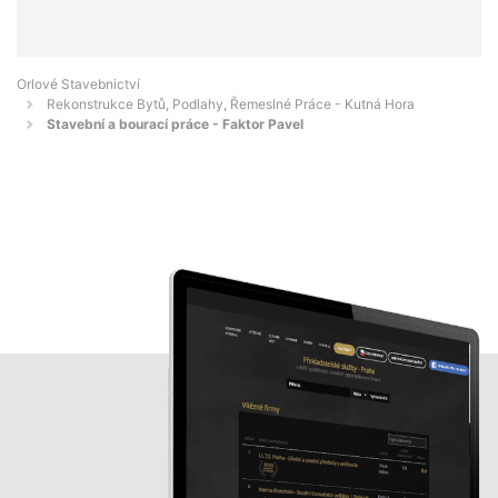
Orlové Stavebnictví
Rekonstrukce Bytů, Podlahy, Řemeslné Práce - Kutná Hora
Stavební a bourací práce - Faktor Pavel