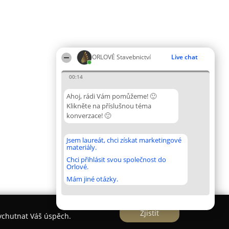
ORLOVÉ Stavebnictví
Live chat
00:14
Ahoj, rádi Vám pomůžeme! 🙂
Klikněte na příslušnou téma
konverzace! 🙂
Jsem laureát, chci získat marketingové
materiály.
Chci přihlásit svou společnost do
Orlové.
Mám jiné otázky.
Zjistit
vychutnat Váš úspěch.