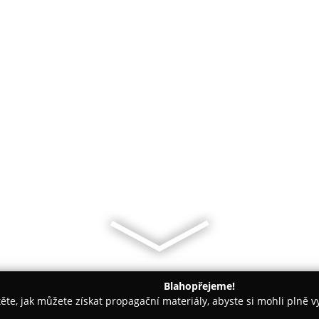
Blahopřejeme!
těte, jak můžete získat propagační materiály, abyste si mohli plně 