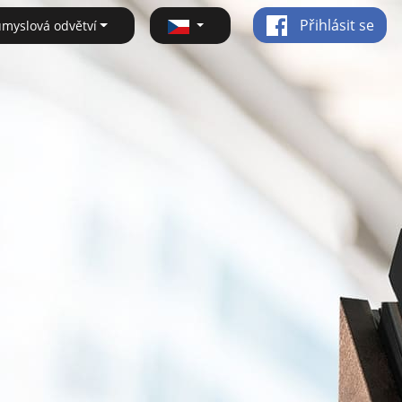
Přihlásit se
ůmyslová odvětví