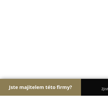
Jste majitelem této firmy?
Zjis
Orlové Stavebnictví
Rekonstrukce Bytů, Podlahy