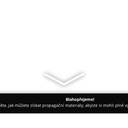
Blahopřejeme!
těte, jak můžete získat propagační materiály, abyste si mohli plně 
, Řemeslné Práce - Praha-východ
KALYXHOME