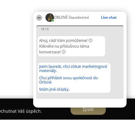
ORLOVÉ Stavebnictví
Live chat
18:15
Ahoj, rádi Vám pomůžeme! 🙂
Klikněte na příslušnou téma
konverzace! 🙂
Jsem laureát, chci získat marketingové
materiály.
Chci přihlásit svou společnost do
Orlové.
Mám jiné otázky.
Zjistit
vychutnat Váš úspěch.