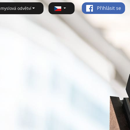
Přihlásit se
ůmyslová odvětví