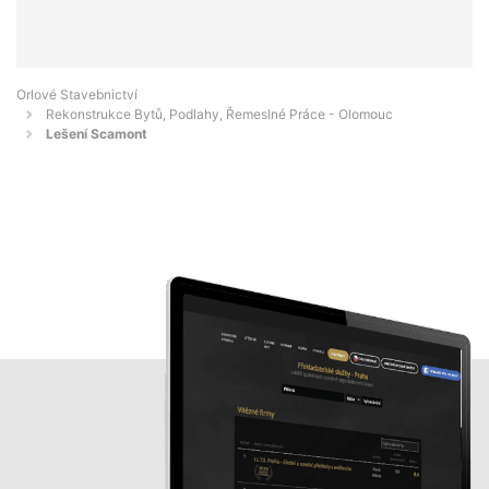
Orlové Stavebnictví
Rekonstrukce Bytů, Podlahy, Řemeslné Práce - Olomouc
Lešení Scamont