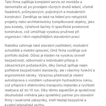
Tato firma zajišťuje kompletní servis od montáže a
demontáže až po pronájem různých druhů lešení, včetně
fasádních, průmyslových, pojízdných a modulárních
konstrukcí. Zaměřuje se také na řešení pro netypické
projekty nebo architektonicky komplikované objekty, jako
jsou kostely, výtahové šachty či specifické prostorové
konstrukce, což umožňuje vysokou pružnost při
organizaci i těch nejsložitějších stavebních prací.
Nabídka zahrnuje také stavební zastřešení, modulární
schodiště a mobilní oplocení, čímž firma rozšiřuje své
portfolio služeb. Důraz je kladen na vysokou úroveň
bezpečnosti, odbornosti a individuální přístup k
zákaznickým požadavkům, díky čemuž splňuje nejen
potřebné bezpečnostní standardy, ale i všechny funkční a
ergonomické nároky. Výraznou předností je vlastní
autodoprava s vozidlem vybaveným hydraulickou rukou,
což přispívá k efektivnímu transportu materiálu a rychlosti
realizace až do 10 tun. Díky těmto aspektům je společnost
dlouhodobě vnímána jako spolehlivý partner pro stavební
firmy i soukromé zákazníky, kteří hledají bezpečné a
kvalitní lešenářské služby.