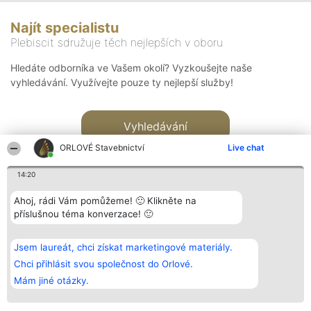
Najít specialistu
Plebiscit sdružuje těch nejlepších v oboru
Hledáte odborníka ve Vašem okolí? Vyzkoušejte naše
vyhledávání. Využívejte pouze ty nejlepší služby!
Vyhledávání
ORLOVÉ Stavebnictví
Live chat
14:20
Ahoj, rádi Vám pomůžeme! 🙂 Klikněte na
příslušnou téma konverzace! 🙂
Organizátor hlasování
Plebiscyt
Kontakt
Bright Side Solutions sp. z o.
Vítězové
Kontakt
Jsem laureát, chci získat marketingové materiály.
o. sp. k.
Seznam všech
ul. Ruska 22
laureátů
Chci přihlásit svou společnost do Orlové.
Wrocław 50-079
Zásady
Mám jiné otázky.
KRS 0000749100 | Regon
Pravidla
381313360 | NIP 8943132676
Zásady
ochrany