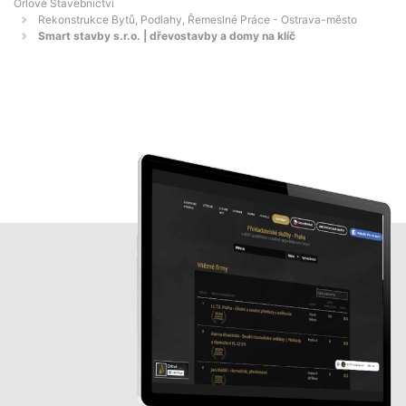
Orlové Stavebnictví
Rekonstrukce Bytů, Podlahy, Řemeslné Práce - Ostrava-město
Smart stavby s.r.o. | dřevostavby a domy na klíč