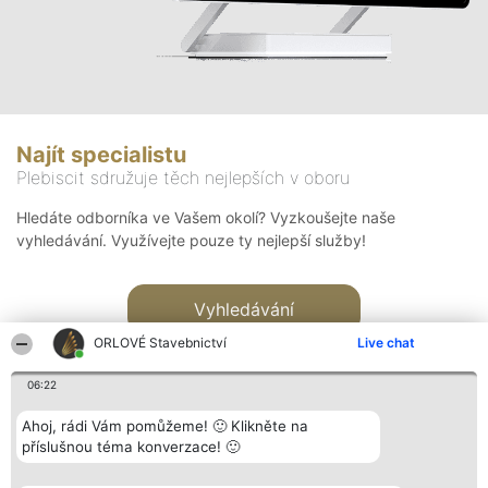
Najít specialistu
Plebiscit sdružuje těch nejlepších v oboru
Hledáte odborníka ve Vašem okolí? Vyzkoušejte naše
vyhledávání. Využívejte pouze ty nejlepší služby!
Vyhledávání
ORLOVÉ Stavebnictví
Live chat
06:22
Ahoj, rádi Vám pomůžeme! 🙂 Klikněte na
příslušnou téma konverzace! 🙂
Organizátor hlasování
Plebiscyt
Kontakt
Bright Side Solutions sp. z o.
Vítězové
Kontakt