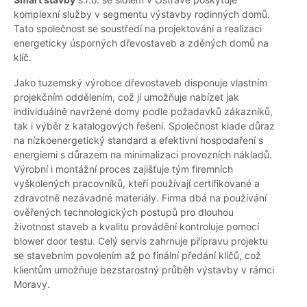
komplexní služby v segmentu výstavby rodinných domů.
Tato společnost se soustředí na projektování a realizaci
energeticky úsporných dřevostaveb a zděných domů na
klíč.
Jako tuzemský výrobce dřevostaveb disponuje vlastním
projekčním oddělením, což jí umožňuje nabízet jak
individuálně navržené domy podle požadavků zákazníků,
tak i výběr z katalogových řešení. Společnost klade důraz
na nízkoenergetický standard a efektivní hospodaření s
energiemi s důrazem na minimalizaci provozních nákladů.
Výrobní i montážní proces zajišťuje tým firemních
vyškolených pracovníků, kteří používají certifikované a
zdravotně nezávadné materiály. Firma dbá na používání
ověřených technologických postupů pro dlouhou
životnost staveb a kvalitu provádění kontroluje pomocí
blower door testu. Celý servis zahrnuje přípravu projektu
se stavebním povolením až po finální předání klíčů, což
klientům umožňuje bezstarostný průběh výstavby v rámci
Moravy.