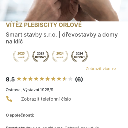
VÍTĚZ PLEBISCITY ORLOVÉ
Smart stavby s.r.o. | dřevostavby a domy
na klíč
Zobrazit více >>
8.5
(6)
Ostrava, Výstavní 1928/9
Zobrazit telefonní číslo
O společnosti:
Smart stavby
s.r.o. se sídlem v Ostravě poskytuje